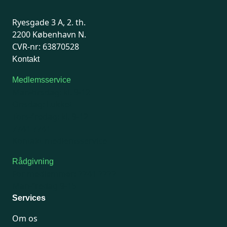
Ryesgade 3 A, 2. th.
2200 København N.
CVR-nr: 63870528
Kontakt
Medlemsservice
Man-tirsdag: kl. 9-12
Onsdag: Lukket
Tors-fredag: kl. 9-12
7741 7741
Kontakt medlemsservice
Rådgivning
For medlemmer: 7741 7777
Man-fredag 9-15
Services
Om os