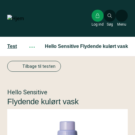
Gå
til
hovedindhold
Log ind
Søg
Menu
Test
···
Hello Sensitive Flydende kulørt vask
Tilbage til testen
Hello Sensitive
Flydende kulørt vask