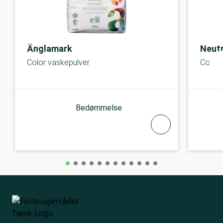
Änglamark
Neutr
Color vaskepulver
Colour
Bedømmelse