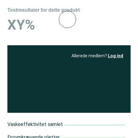
Testresultater for dette produkt
XY%
Allerede medlem?
Log ind
Se resultatet
og få adgang
til 150+ andre test
Bliv medlem
Vaskeeffektivitet samlet
Enzymkrævende pletter