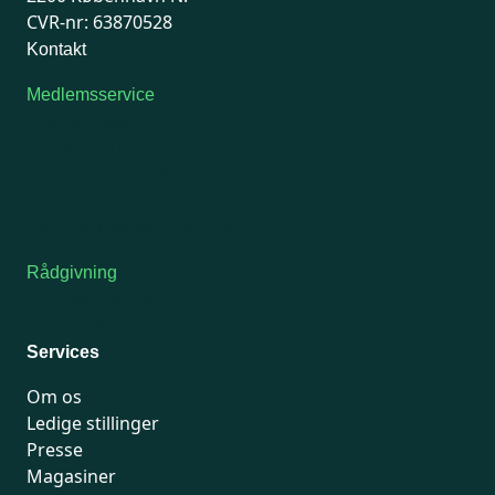
CVR-nr: 63870528
Kontakt
Medlemsservice
Man-tirsdag: kl. 9-12
Onsdag: Lukket
Tors-fredag: kl. 9-12
7741 7741
Kontakt medlemsservice
Rådgivning
For medlemmer: 7741 7777
Man-fredag 9-15
Services
Om os
Ledige stillinger
Presse
Magasiner