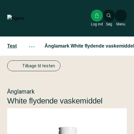
Gå
til
hovedindhold
Log ind
Søg
Menu
Test
···
Änglamark White flydende vaskemidde
Tilbage til testen
Änglamark
White flydende vaskemiddel