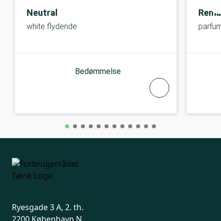
Neutral
Rema
white flydende
parfum
Bedømmelse
Ryesgade 3 A, 2. th.
2200 København N.