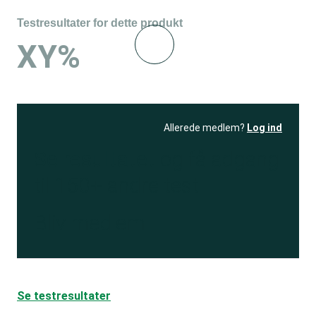
Testresultater for dette produkt
XY%
Allerede medlem?
Log ind
Se resultatet
og få adgang
til 150+ andre test
Bliv medlem
Se testresultater