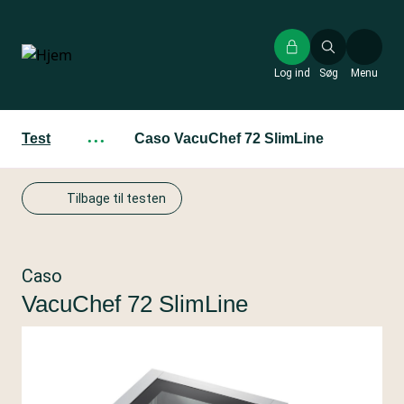
Gå
til
hovedindhold
Log ind
Søg
Menu
Test
···
Caso VacuChef 72 SlimLine
Tilbage til testen
Caso
VacuChef 72 SlimLine