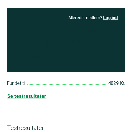
Allerede medlem?
Log ind
Se resultatet
og få adgang
til 150+ andre test
Bliv medlem
Fundet til
4829 Kr.
Se testresultater
Testresultater