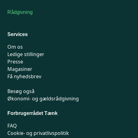
Rådgivning
For medlemmer: 7741 7777
Man-fredag 9-15
Services
Om os
Ledige stillinger
Presse
Magasiner
Få nyhedsbrev
Besøg også
Økonomi- og gældsrådgivning
Forbrugerrådet Tænk
FAQ
Cookie- og privatlivspolitik