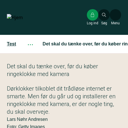
Gå
til
hovedindhold
Log ind
Søg
Menu
Test
···
Det skal du tænke over, før du køber r
Det skal du tænke over, før du køber
ringeklokke med kamera
Dørklokker tilkoblet dit trådløse internet er
smarte. Men før du går ud og installerer en
ringeklokke med kamera, er der nogle ting,
du skal overveje.
Lars Nøhr Andresen
Foto: Getty Images