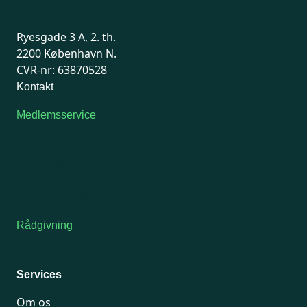
Ryesgade 3 A, 2. th.
2200 København N.
CVR-nr: 63870528
Kontakt
Medlemsservice
Man-tirsdag: kl. 9-12
Onsdag: Lukket
Tors-fredag: kl. 9-12
7741 7741
Kontakt medlemsservice
Rådgivning
For medlemmer: 7741 7777
Man-fredag 9-15
Services
Om os