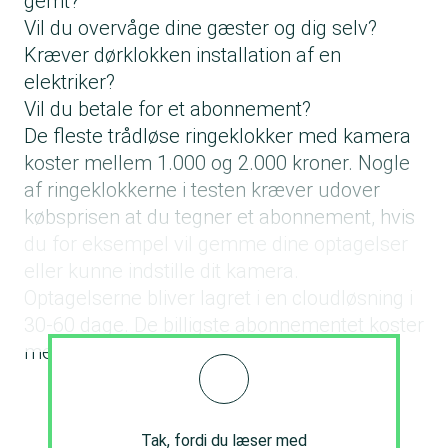
gemt?
Vil du overvåge dine gæster og dig selv?
Kræver dørklokken installation af en
elektriker?
Vil du betale for et abonnement?
De fleste trådløse ringeklokker med kamera
koster mellem 1.000 og 2.000 kroner. Nogle
af ringeklokkerne i testen kræver udover
købsprisen at du tegner et abonnement, hvis
du for eksempel vil gemme dine optagelser
eller kunne indstille dit kamera.
Optagelserne bliver lagret i en cloudløsning i
30-60 dage. De billigste abonnementet koster
mellem 300-425 koner om året.
Tak, fordi du læser med