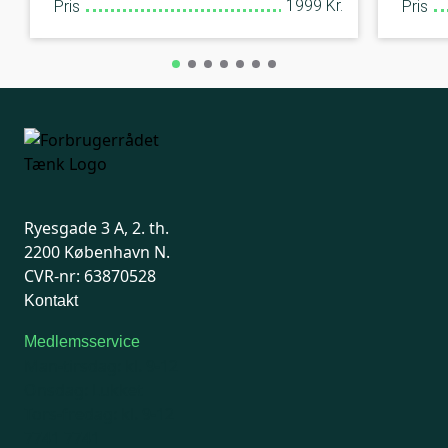
1999 Kr.
Pris
Pris
Ryesgade 3 A, 2. th.
2200 København N.
CVR-nr: 63870528
Kontakt
Medlemsservice
Man-tirsdag: kl. 9-12
Onsdag: Lukket
Tors-fredag: kl. 9-12
7741 7741