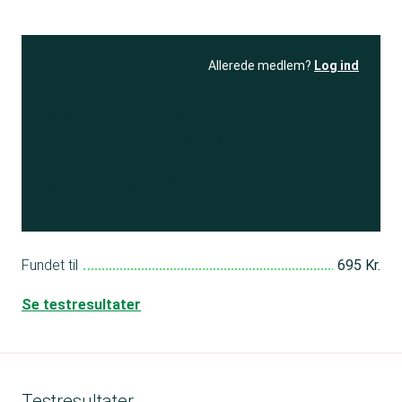
Allerede medlem?
Log ind
Se resultatet
og få adgang
til 150+ andre test
Bliv medlem
Fundet til
695 Kr.
Se testresultater
Testresultater