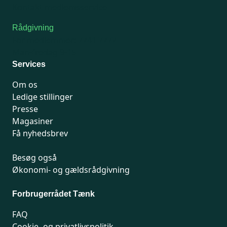
Kontakt medlemsservice
Rådgivning
For medlemmer: 7741 7777
Man-fredag 9-15
Services
Om os
Ledige stillinger
Presse
Magasiner
Få nyhedsbrev
Besøg også
Økonomi- og gældsrådgivning
Forbrugerrådet Tænk
FAQ
Cookie- og privatlivspolitik