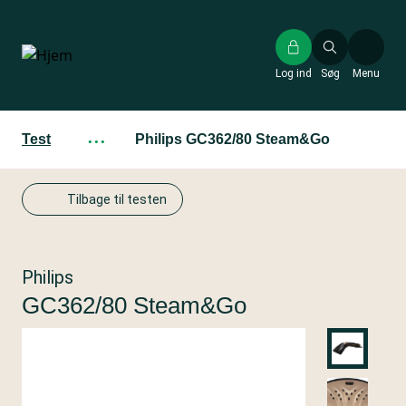
Gå
til
hovedindhold
Log ind
Søg
Menu
Test
···
Philips GC362/80 Steam&Go
Tilbage til testen
Philips
GC362/80 Steam&Go