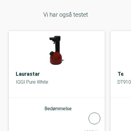
Vi har også testet
Laurastar
Tefal
IGGI Pure White
DT910
Bedømmelse