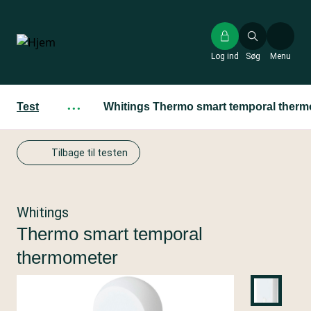
Gå
til
hovedindhold
Log ind
Søg
Menu
Test
···
Whitings Thermo smart temporal ther
Tilbage til testen
Whitings
Thermo smart temporal
thermometer