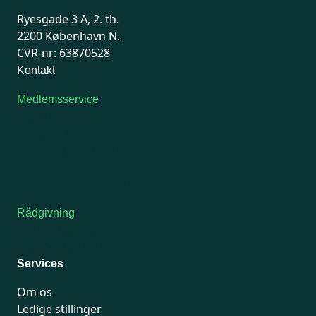
Ryesgade 3 A, 2. th.
2200 København N.
CVR-nr: 63870528
Kontakt
Medlemsservice
Man-tirsdag: kl. 9-12
Onsdag: Lukket
Tors-fredag: kl. 9-12
7741 7741
Kontakt medlemsservice
Rådgivning
For medlemmer: 7741 7777
Man-fredag 9-15
Services
Om os
Ledige stillinger