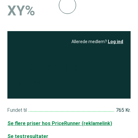
XY%
Allerede medlem?
Log ind
Se resultatet
og få adgang
til 150+ andre test
Bliv medlem
Fundet til
765 Kr.
Se flere priser hos PriceRunner (reklamelink)
Se testresultater