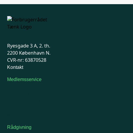
Ryesgade 3 A, 2. th.
2200 København N.
CVR-nr: 63870528
Kontakt
Medlemsservice
Man-tirsdag: kl. 9-12
Onsdag: Lukket
Tors-fredag: kl. 9-12
7741 7741
Kontakt medlemsservice
Rådgivning