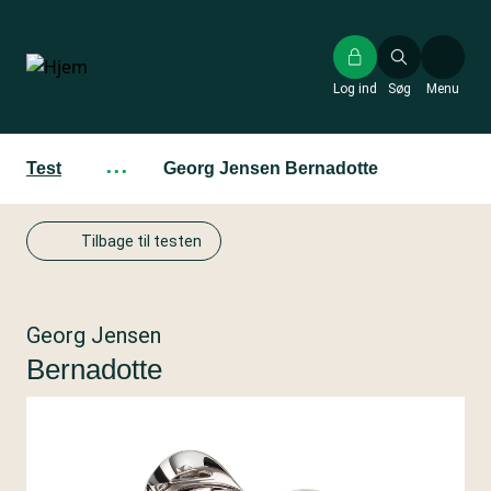
Gå
til
hovedindhold
Log ind
Søg
Menu
Test
···
Georg Jensen Bernadotte
Tilbage til testen
Georg Jensen
Bernadotte