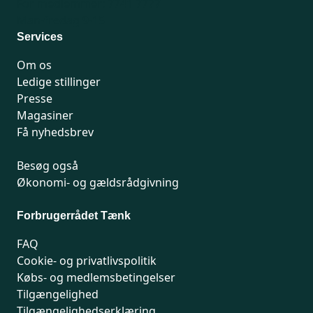
For medlemmer: 7741 7777
Man-fredag 9-15
Services
Om os
Ledige stillinger
Presse
Magasiner
Få nyhedsbrev
Besøg også
Økonomi- og gældsrådgivning
Forbrugerrådet Tænk
FAQ
Cookie- og privatlivspolitik
Købs- og medlemsbetingelser
Tilgængelighed
Tilgængelighedserklæring