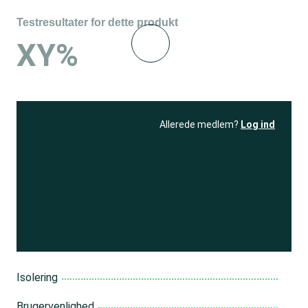
Testresultater for dette produkt
XY%
Allerede medlem?
Log ind
Se resultatet
og få adgang
til 150+ andre test
Bliv medlem
Isolering
Brugervenlighed