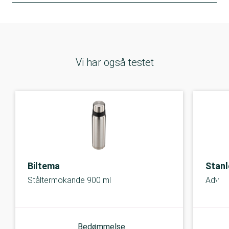
Vi har også testet
Biltema
Stanl
Ståltermokande 900 ml
Advent
Bedømmelse