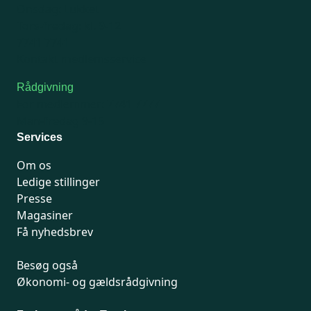
Onsdag: Lukket
Tors-fredag: kl. 9-12
7741 7741
Kontakt medlemsservice
Rådgivning
For medlemmer: 7741 7777
Man-fredag 9-15
Services
Om os
Ledige stillinger
Presse
Magasiner
Få nyhedsbrev
Besøg også
Økonomi- og gældsrådgivning