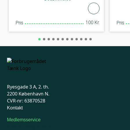
100 Kr.
Pris
Pris
Ryesgade 3 A, 2. th.
2200 København N.
CVR-nr: 63870528
Kontakt
Medlemsservice
Man-tirsdag: kl. 9-12