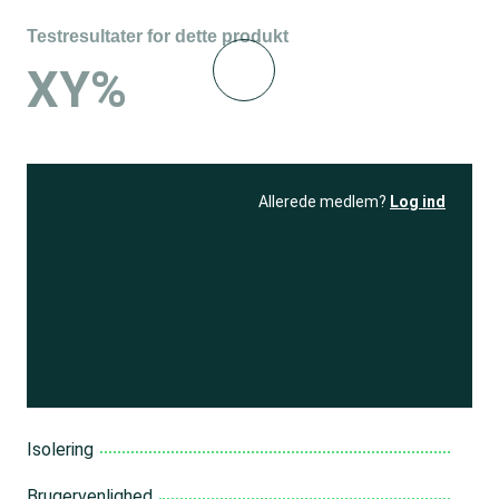
Testresultater for dette produkt
XY%
Allerede medlem?
Log ind
Se resultatet
og få adgang
til 150+ andre test
Bliv medlem
Isolering
Brugervenlighed