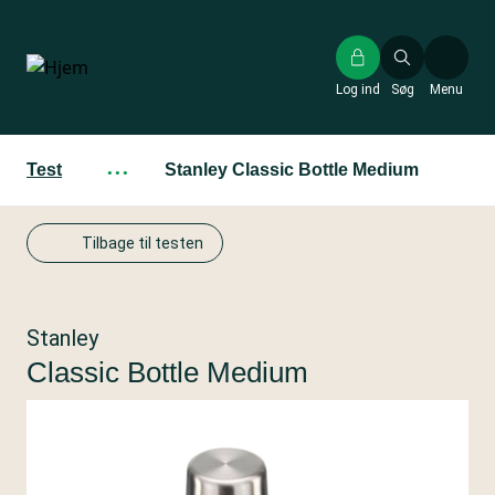
Gå
til
hovedindhold
Log ind
Søg
Menu
Test
···
Stanley Classic Bottle Medium
Tilbage til testen
Stanley
Classic Bottle Medium