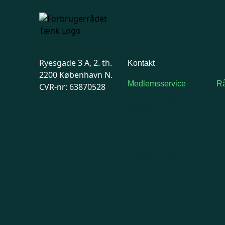
Ryesgade 3 A, 2. th.
Kontakt
2200 København N.
Medlemsservice
Rå
CVR-nr: 63870528
Man-tirsdag: kl. 9-12
F
Onsdag: Lukket
7
Tors-fredag: kl. 9-12
Ma
7741 7741
Kontakt
medlemsservice