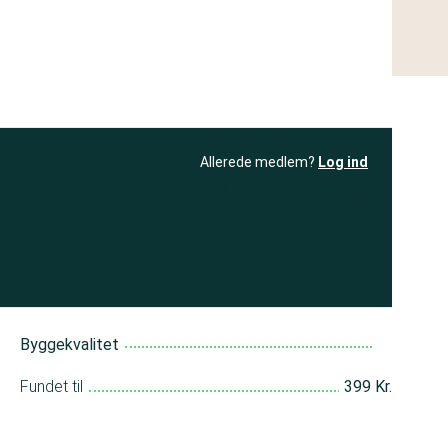
Allerede medlem?
Log ind
resultatet
Bliv medlem
få adgang til
+ andre test
Byggekvalitet
Fundet til
399 Kr.