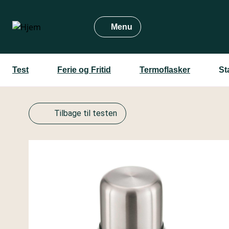
Gå
til
Menu
hovedindhold
Test
Ferie og Fritid
Termoflasker
St
Tilbage til testen