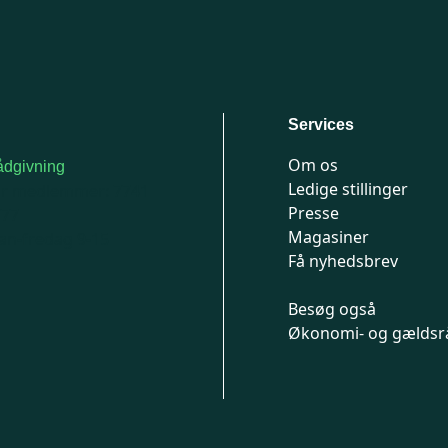
Services
Om os
dgivning
Ledige stillinger
or medlemmer: 7741
Presse
777
Magasiner
n-fredag 9-15
Få nyhedsbrev
Besøg også
Økonomi- og gældsr