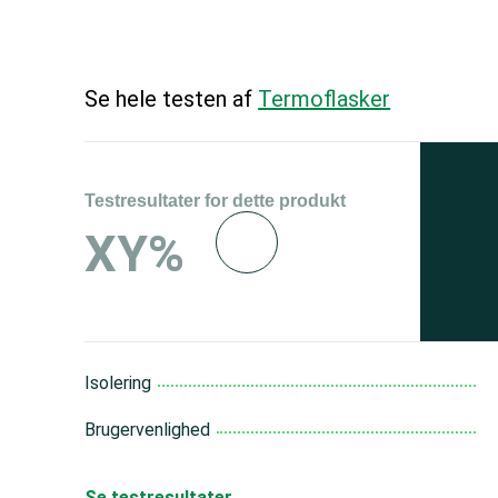
Se hele testen af
Termoflasker
Testresultater for dette produkt
Se 
XY%
og 
150
Isolering
Brugervenlighed
Se testresultater