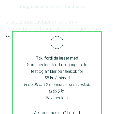
Undgå disse stoffer i tandpasta
Disse 2 tandpastaer anbefaler vi
Vi anbefaler to tandpastaer som gode valg,
og den ene bliver kåret til Bedst i Test.
Tak, fordi du læser med
Som medlem får du adgang til alle
test og artikler på tænk.dk for
58 kr. / måned
Ved køb af 12 måneders medlemskab
til 695 kr.
Bliv medlem
Allerede medlem?
Log ind