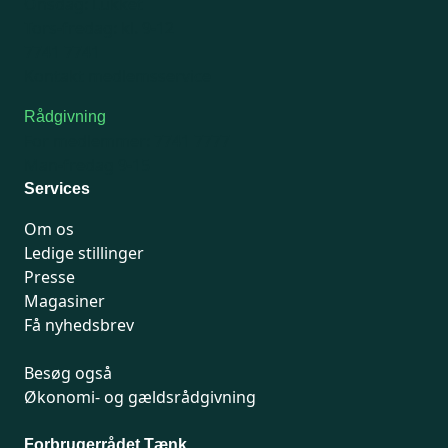
Onsdag: Lukket
Tors-fredag: kl. 9-12
7741 7741
Kontakt medlemsservice
Rådgivning
For medlemmer: 7741 7777
Man-fredag 9-15
Services
Om os
Ledige stillinger
Presse
Magasiner
Få nyhedsbrev
Besøg også
Økonomi- og gældsrådgivning
Forbrugerrådet Tænk