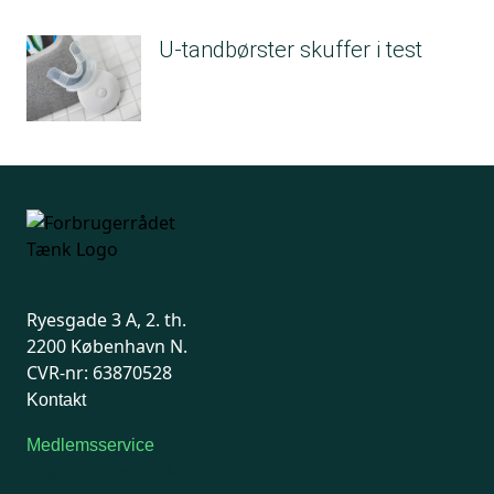
U-tandbørster skuffer i test
Ryesgade 3 A, 2. th.
2200 København N.
CVR-nr: 63870528
Kontakt
Medlemsservice
Man-tirsdag: kl. 9-12