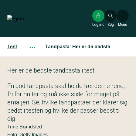
Gå
til
hovedindhold
Log ind
Søg
Menu
Test
···
Tandpasta: Her er de bedste
Her er de bedste tandpasta i test
En god tandpasta skal holde tænderne rene,
fri for huller og må ikke slide for meget på
emaljen. Se, hvilke tandpastaer der klarer sig
bedst i testen og hvilke der passer bedst til
dig.
Trine Brøndsted
Foto: Getty Images