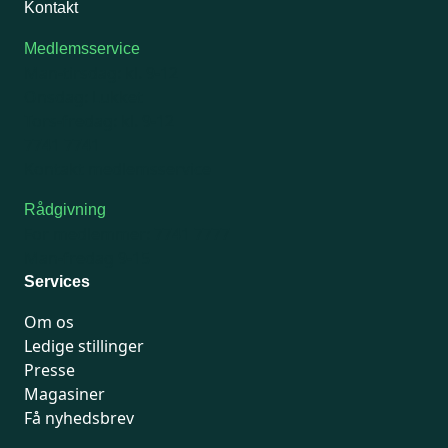
Kontakt
Medlemsservice
Man-tirsdag: kl. 9-12
Onsdag: Lukket
Tors-fredag: kl. 9-12
7741 7741
Kontakt medlemsservice
Rådgivning
For medlemmer: 7741 7777
Man-fredag 9-15
Services
Om os
Ledige stillinger
Presse
Magasiner
Få nyhedsbrev