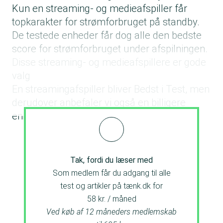
Kun en streaming- og medieafspiller får
topkarakter for strømforbruget på standby.
De testede enheder får dog alle den bedste
score for strømforbruget under afspilningen.
Disse streaming- og medieafspillere er gode
valg
En streamingafspiller bliver Bedst i Test, men
derudover anbefaler vi også en billigere
enhed, som et godt valg
Tak, fordi du læser med
Som medlem får du adgang til alle
test og artikler på tænk.dk for
58 kr. / måned
Ved køb af 12 måneders medlemskab