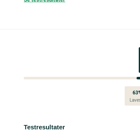
63
Lave
Testresultater