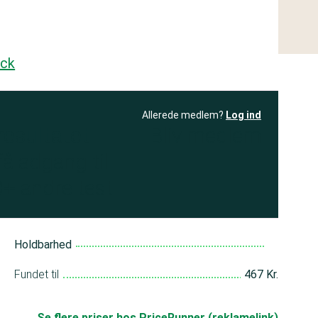
ick
Allerede medlem?
Log ind
resultatet
Bliv medlem
få adgang til
+ andre test
Holdbarhed
Fundet til
467 Kr.
Se flere priser hos PriceRunner (reklamelink)