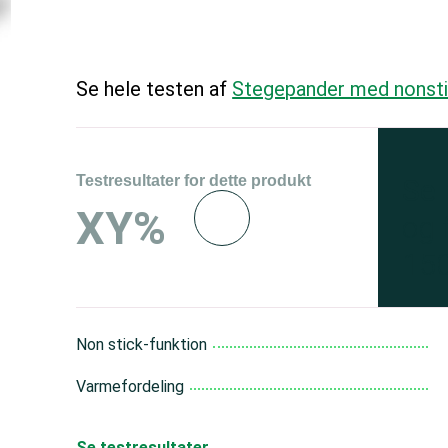
Se hele testen af
Stegepander med nonst
Testresultater for dette produkt
Se 
XY%
og 
150
Non stick-funktion
Varmefordeling
Se testresultater