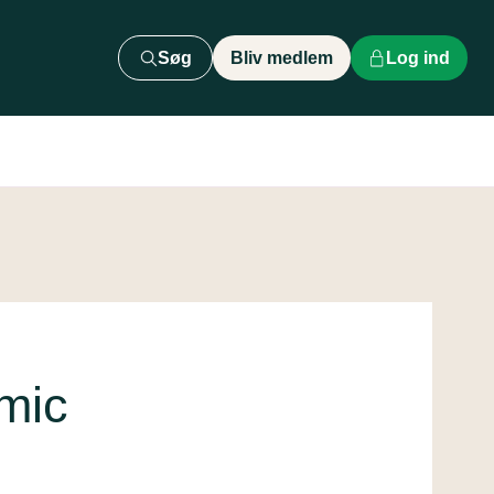
Søg
Bliv medlem
Log ind
mic