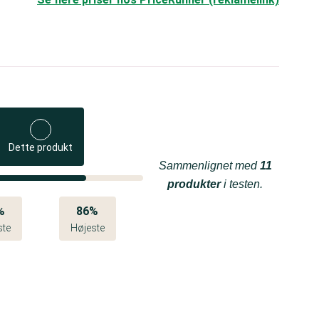
Dette produkt
Sammenlignet med
11
produkter
i testen.
%
86%
ste
Højeste