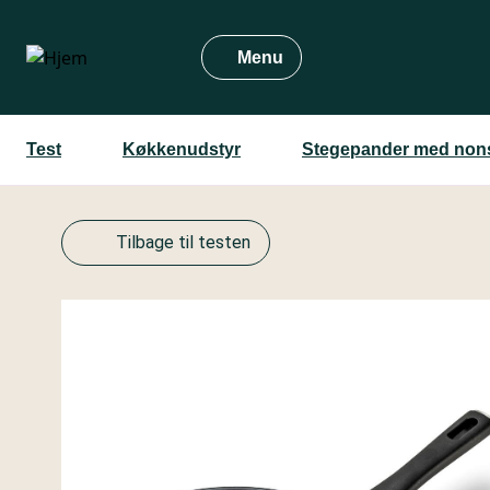
Gå
til
Menu
hovedindhold
Test
Køkkenudstyr
Stegepander med nons
Tilbage til testen