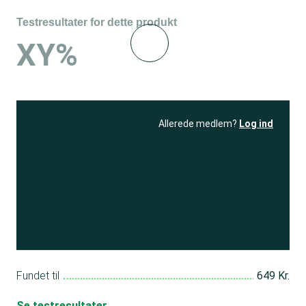
Testresultater for dette produkt
XY%
Allerede medlem?
Log ind
Se resultatet
og få adgang
til 150+ andre test
Bliv medlem
Fundet til
649 Kr.
Se testresultater