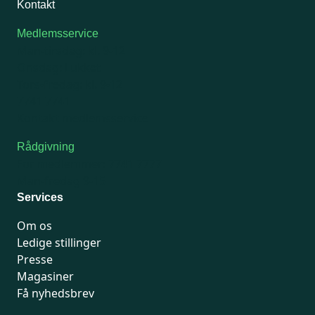
Kontakt
Medlemsservice
Man-tirsdag: kl. 9-12
Onsdag: Lukket
Tors-fredag: kl. 9-12
7741 7741
Kontakt medlemsservice
Rådgivning
For medlemmer: 7741 7777
Man-fredag 9-15
Services
Om os
Ledige stillinger
Presse
Magasiner
Få nyhedsbrev