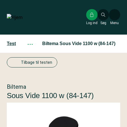
Gå
til
hovedindhold
Log ind
Søg
Menu
Test
···
Biltema Sous Vide 1100 w (84-147)
Tilbage til testen
Biltema
Sous Vide 1100 w (84-147)