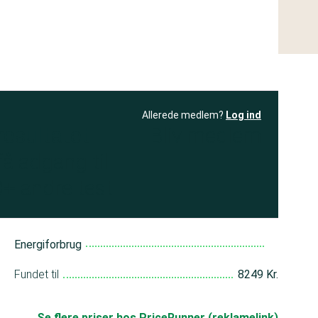
Allerede medlem?
Log ind
resultatet
Bliv medlem
få adgang til
+ andre test
Energiforbrug
Fundet til
8249 Kr.
Se flere priser hos PriceRunner (reklamelink)