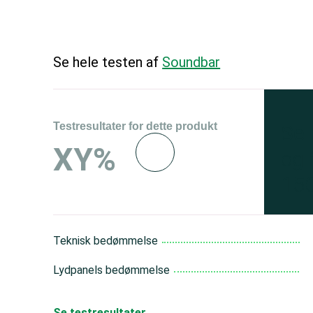
Se hele testen af
Soundbar
Testresultater for dette produkt
Se 
XY%
og 
150
Teknisk bedømmelse
Lydpanels bedømmelse
Se testresultater