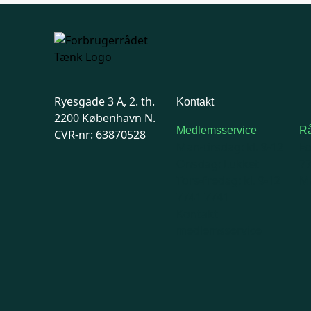
Ryesgade 3 A, 2. th.
Kontakt
2200 København N.
Medlemsservice
Rå
CVR-nr: 63870528
Man-tirsdag: kl. 9-12
F
Onsdag: Lukket
7
Tors-fredag: kl. 9-12
Ma
7741 7741
Kontakt
medlemsservice