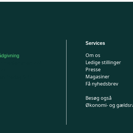
Services
Om os
dgivning
Ledige stillinger
or medlemmer: 7741
Presse
777
Magasiner
n-fredag 9-15
Få nyhedsbrev
Besøg også
Økonomi- og gældsr