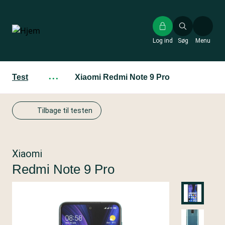
Gå
til
hovedindhold
Log ind
Søg
Menu
Test
···
Xiaomi Redmi Note 9 Pro
Tilbage til testen
Xiaomi
Redmi Note 9 Pro