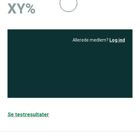
XY%
Allerede medlem?
Log ind
Se resultatet
og få adgang
til 150+ andre test
Bliv medlem
Se testresultater