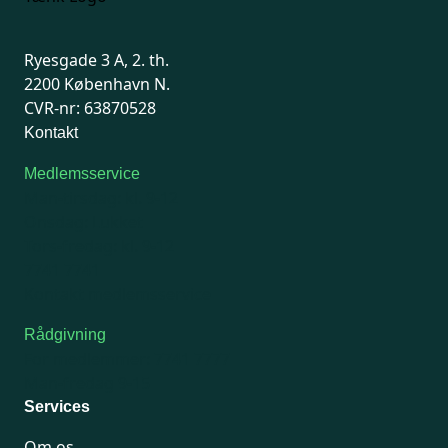
Ryesgade 3 A, 2. th.
2200 København N.
CVR-nr: 63870528
Kontakt
Medlemsservice
Man-tirsdag: kl. 9-12
Onsdag: Lukket
Tors-fredag: kl. 9-12
7741 7741
Kontakt medlemsservice
Rådgivning
For medlemmer: 7741 7777
Man-fredag 9-15
Services
Om os