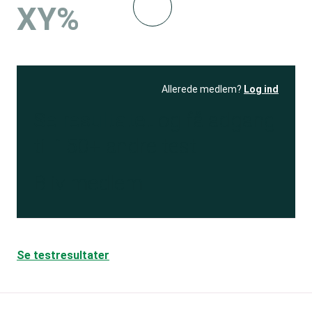
XY%
Allerede medlem?
Log ind
Se resultatet
og få adgang
til 150+ andre test
Bliv medlem
Se testresultater