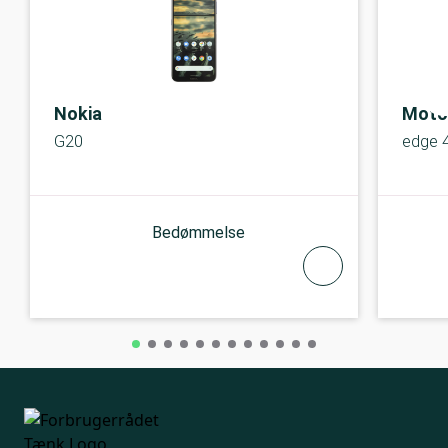
Nokia
Moto
G20
edge 
Bedømmelse