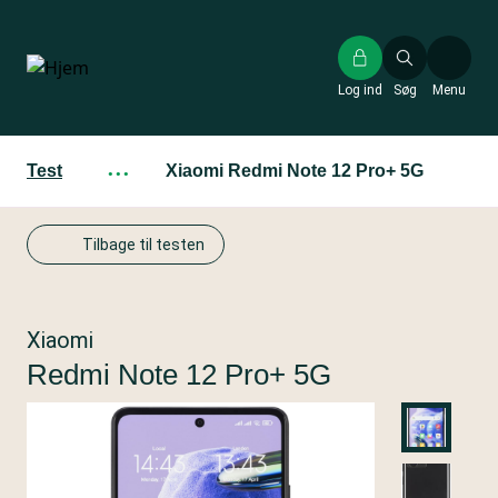
Gå
til
hovedindhold
Log ind
Søg
Menu
Test
···
Xiaomi Redmi Note 12 Pro+ 5G
Tilbage til testen
Xiaomi
Redmi Note 12 Pro+ 5G