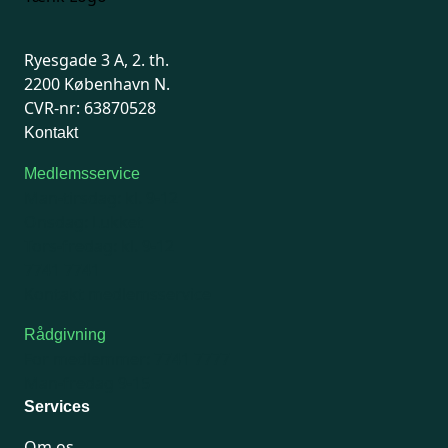
Ryesgade 3 A, 2. th.
2200 København N.
CVR-nr: 63870528
Kontakt
Medlemsservice
Man-tirsdag: kl. 9-12
Onsdag: Lukket
Tors-fredag: kl. 9-12
7741 7741
Kontakt medlemsservice
Rådgivning
For medlemmer: 7741 7777
Man-fredag 9-15
Services
Om os