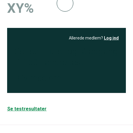
XY%
Allerede medlem?
Log ind
Se resultatet
og få adgang
til 150+ andre test
Bliv medlem
Se testresultater