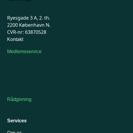
Ryesgade 3 A, 2. th.
2200 København N.
CVR-nr: 63870528
Kontakt
Medlemsservice
Man-tirsdag: kl. 9-12
Onsdag: Lukket
Tors-fredag: kl. 9-12
7741 7741
Kontakt medlemsservice
Rådgivning
For medlemmer: 7741 7777
Man-fredag 9-15
Services
Om os