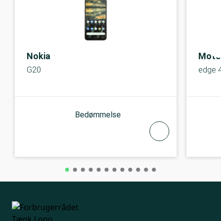
Nokia
Moto
G20
edge 
Bedømmelse