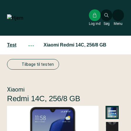
Gå
til
hovedindhold
Log ind
Søg
Menu
Test
···
Xiaomi Redmi 14C, 256/8 GB
Tilbage til testen
Xiaomi
Redmi 14C, 256/8 GB