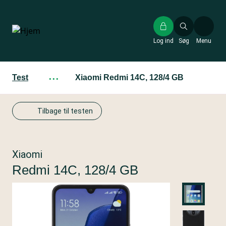
Gå
til
hovedindhold
Log ind
Søg
Menu
Test
···
Xiaomi Redmi 14C, 128/4 GB
Tilbage til testen
Xiaomi
Redmi 14C, 128/4 GB