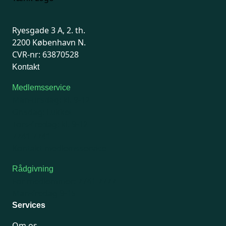
Ryesgade 3 A, 2. th.
2200 København N.
CVR-nr: 63870528
Kontakt
Medlemsservice
Man-tirsdag: kl. 9-12
Onsdag: Lukket
Tors-fredag: kl. 9-12
7741 7741
Kontakt medlemsservice
Rådgivning
For medlemmer: 7741 7777
Man-fredag 9-15
Services
Om os