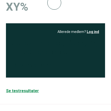
XY%
Allerede medlem?
Log ind
Se resultatet
og få adgang
til 150+ andre test
Bliv medlem
Se testresultater