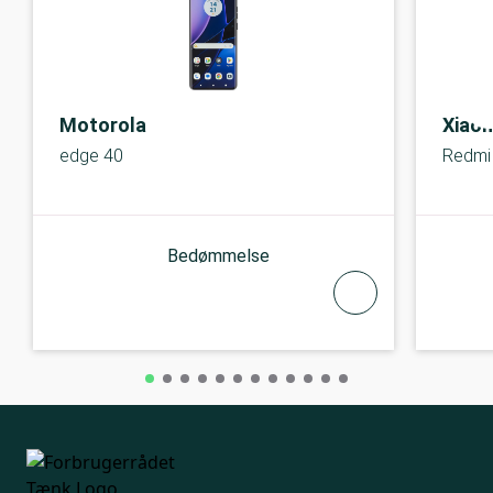
Motorola
Xiaom
edge 40
Redmi
Bedømmelse