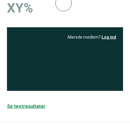
XY%
Allerede medlem?
Log ind
Se resultatet
og få adgang
til 150+ andre test
Bliv medlem
Se testresultater