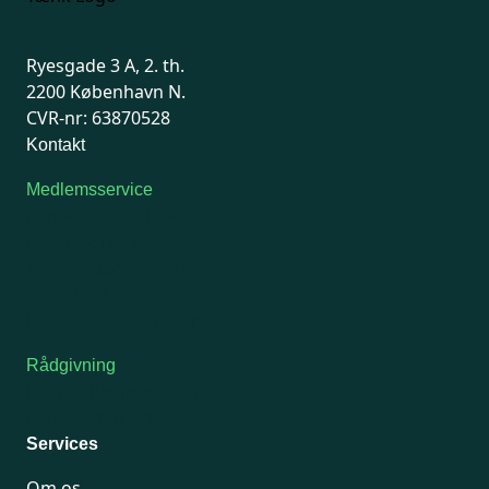
Ryesgade 3 A, 2. th.
2200 København N.
CVR-nr: 63870528
Kontakt
Medlemsservice
Man-tirsdag: kl. 9-12
Onsdag: Lukket
Tors-fredag: kl. 9-12
7741 7741
Kontakt medlemsservice
Rådgivning
For medlemmer: 7741 7777
Man-fredag 9-15
Services
Om os