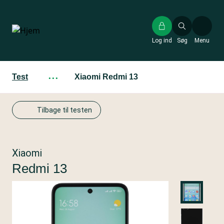
Gå
til
hovedindhold
Log ind
Søg
Menu
Test
···
Xiaomi Redmi 13
Tilbage til testen
Xiaomi
Redmi 13