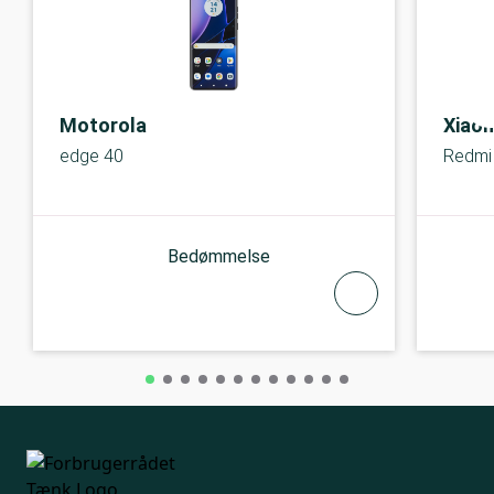
Motorola
Xiaom
edge 40
Redmi
Bedømmelse