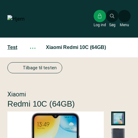
Gå
til
hovedindhold
Log ind
Søg
Menu
Test
···
Xiaomi Redmi 10C (64GB)
Tilbage til testen
Xiaomi
Redmi 10C (64GB)