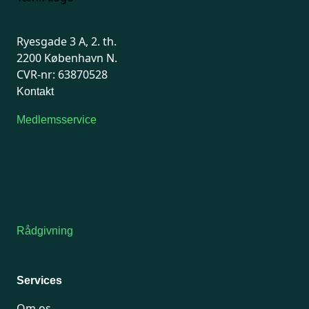
Ryesgade 3 A, 2. th.
2200 København N.
CVR-nr: 63870528
Kontakt
Medlemsservice
Man-tirsdag: kl. 9-12
Onsdag: Lukket
Tors-fredag: kl. 9-12
7741 7741
Kontakt medlemsservice
Rådgivning
For medlemmer: 7741 7777
Man-fredag 9-15
Services
Om os