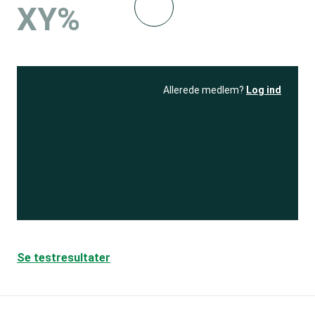
XY%
Allerede medlem?
Log ind
Se resultatet
og få adgang
til 150+ andre test
Bliv medlem
Se testresultater