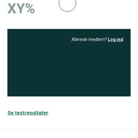
XY%
Allerede medlem?
Log ind
Se resultatet
og få adgang
til 150+ andre test
Bliv medlem
Se testresultater