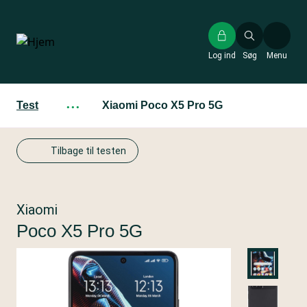
Gå
til
hovedindhold
Log ind
Søg
Menu
Test
···
Xiaomi Poco X5 Pro 5G
Tilbage til testen
Xiaomi
Poco X5 Pro 5G