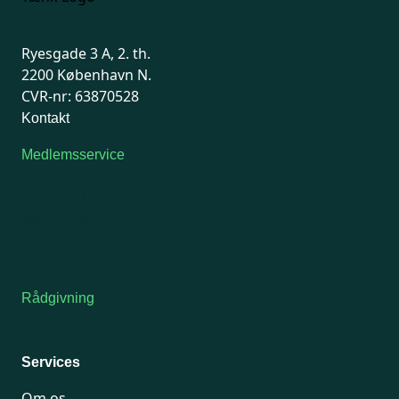
Ryesgade 3 A, 2. th.
2200 København N.
CVR-nr: 63870528
Kontakt
Medlemsservice
Man-tirsdag: kl. 9-12
Onsdag: Lukket
Tors-fredag: kl. 9-12
7741 7741
Kontakt medlemsservice
Rådgivning
For medlemmer: 7741 7777
Man-fredag 9-15
Services
Om os