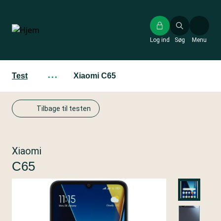
Gå
til
hovedindhold
Log ind
Søg
Menu
Test
···
Xiaomi C65
Tilbage til testen
Xiaomi
C65