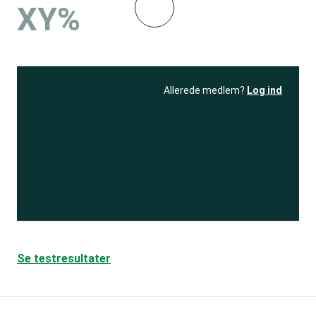
XY%
Allerede medlem?
Log ind
Se resultatet
og få adgang
til 150+ andre test
Bliv medlem
Se testresultater