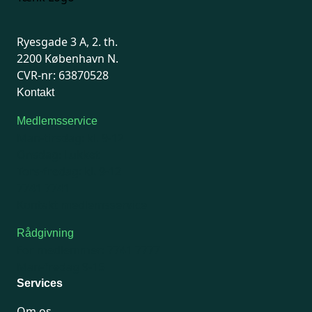
Ryesgade 3 A, 2. th.
2200 København N.
CVR-nr: 63870528
Kontakt
Medlemsservice
Man-tirsdag: kl. 9-12
Onsdag: Lukket
Tors-fredag: kl. 9-12
7741 7741
Kontakt medlemsservice
Rådgivning
For medlemmer: 7741 7777
Man-fredag 9-15
Services
Om os