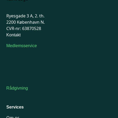
Ryesgade 3 A, 2. th.
2200 København N.
CVR-nr: 63870528
Kontakt
Medlemsservice
Man-tirsdag: kl. 9-12
Onsdag: Lukket
Tors-fredag: kl. 9-12
7741 7741
Kontakt medlemsservice
Rådgivning
For medlemmer: 7741 7777
Man-fredag 9-15
Services
Om os