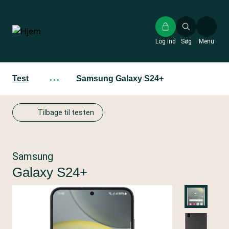
Gå
til
hovedindhold
Log ind
Søg
Menu
Test
···
Samsung Galaxy S24+
Tilbage til testen
Samsung
Galaxy S24+