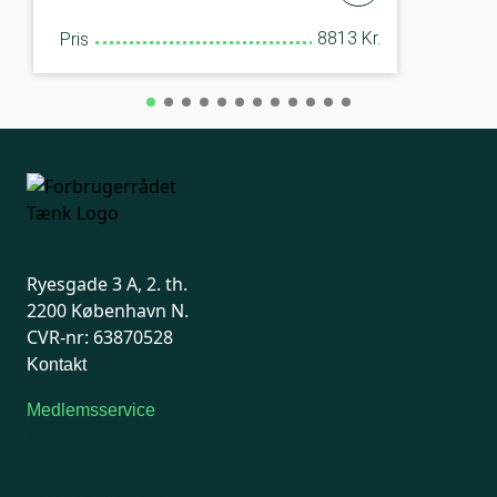
8813 Kr.
Pris
Ryesgade 3 A, 2. th.
2200 København N.
CVR-nr: 63870528
Kontakt
Medlemsservice
Man-tirsdag: kl. 9-12
Onsdag: Lukket
Tors-fredag: kl. 9-12