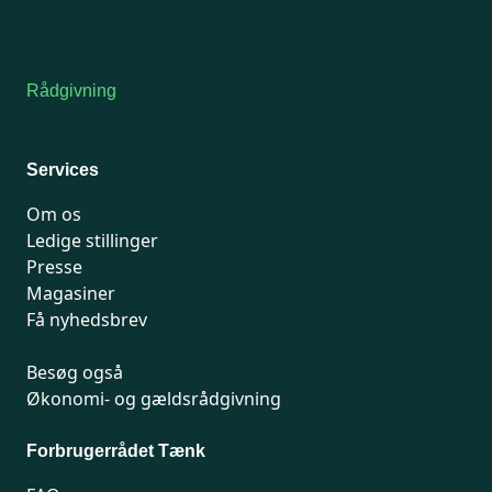
7741 7741
Kontakt medlemsservice
Rådgivning
For medlemmer: 7741 7777
Man-fredag 9-15
Services
Om os
Ledige stillinger
Presse
Magasiner
Få nyhedsbrev
Besøg også
Økonomi- og gældsrådgivning
Forbrugerrådet Tænk