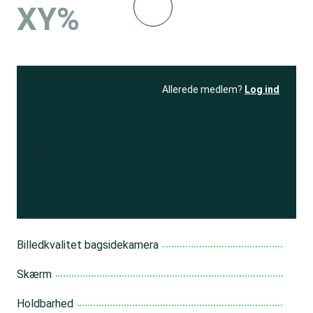
XY%
Allerede medlem?
Log ind
Se resultatet
og få adgang
til 150+ andre test
Bliv medlem
Billedkvalitet bagsidekamera
Skærm
Holdbarhed