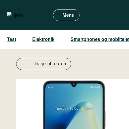
Gå
til
Menu
hovedindhold
Test
Elektronik
Smartphones og mobiltele
Tilbage til testen