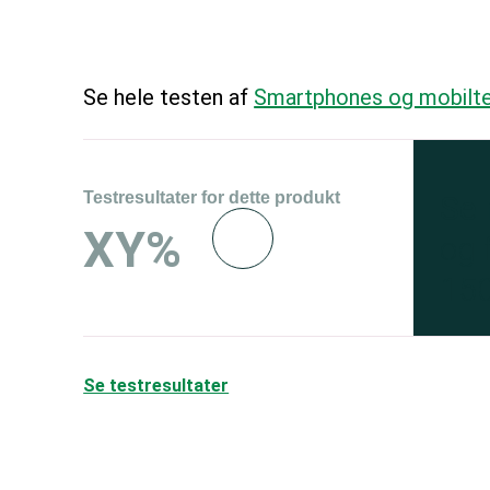
Se hele testen af
Smartphones og mobilte
Testresultater for dette produkt
Se 
XY%
og 
150
Se testresultater