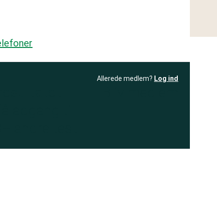
lefoner
Allerede medlem?
Log ind
resultatet
Bliv medlem
få adgang til
+ andre test