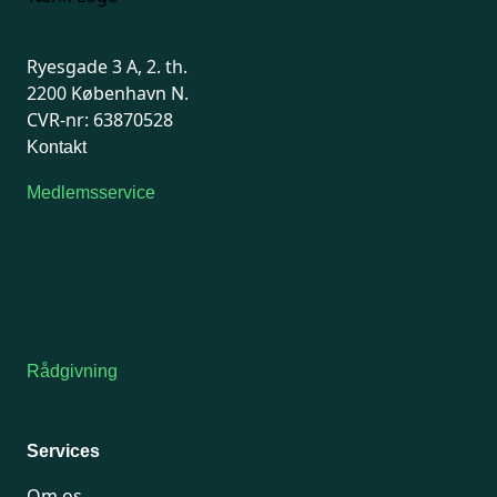
Ryesgade 3 A, 2. th.
2200 København N.
CVR-nr: 63870528
Kontakt
Medlemsservice
Man-tirsdag: kl. 9-12
Onsdag: Lukket
Tors-fredag: kl. 9-12
7741 7741
Kontakt medlemsservice
Rådgivning
For medlemmer: 7741 7777
Man-fredag 9-15
Services
Om os