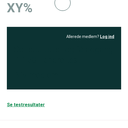
XY%
Allerede medlem?
Log ind
Se resultatet
og få adgang
til 150+ andre test
Bliv medlem
Se testresultater