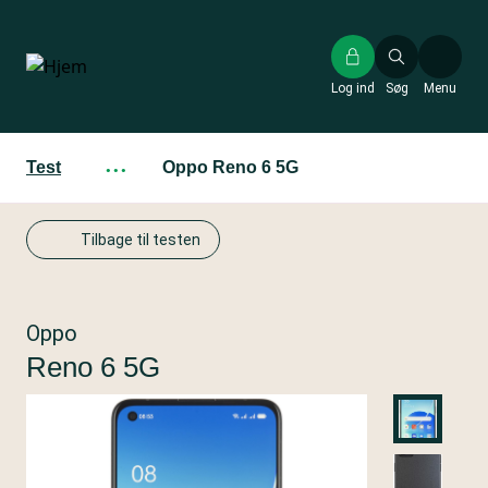
Gå
til
hovedindhold
Log ind
Søg
Menu
Test
···
Oppo Reno 6 5G
Tilbage til testen
Oppo
Reno 6 5G