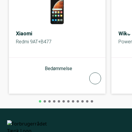
Xiaomi
Wiko
Redmi 9AT+B477
Power
Bedømmelse