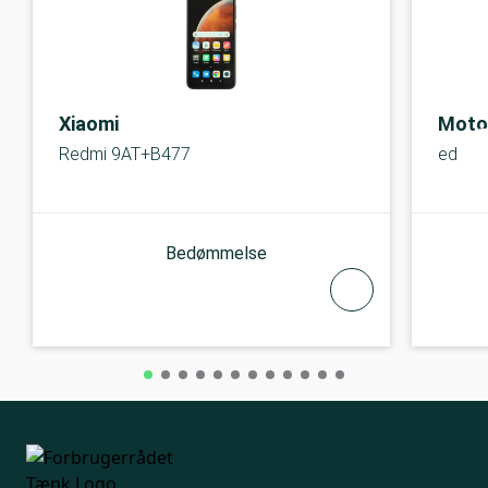
Xiaomi
Moto
Redmi 9AT+B477
edge 
Bedømmelse