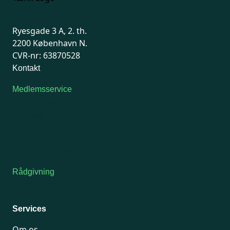
Ryesgade 3 A, 2. th.
2200 København N.
CVR-nr: 63870528
Kontakt
Medlemsservice
Man-tirsdag: kl. 9-12
Onsdag: Lukket
Tors-fredag: kl. 9-12
7741 7741
Kontakt medlemsservice
Rådgivning
For medlemmer: 7741 7777
Man-fredag 9-15
Services
Om os