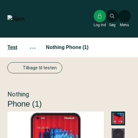
Gå
til
hovedindhold
Log ind
Søg
Menu
Test
···
Nothing Phone (1)
Tilbage til testen
Nothing
Phone (1)