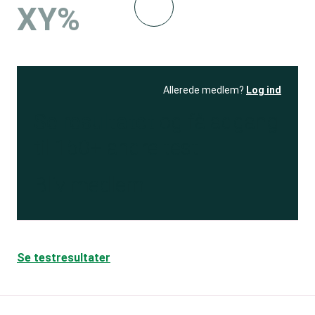
XY%
Allerede medlem?
Log ind
Se resultatet
og få adgang
til 150+ andre test
Bliv medlem
Se testresultater