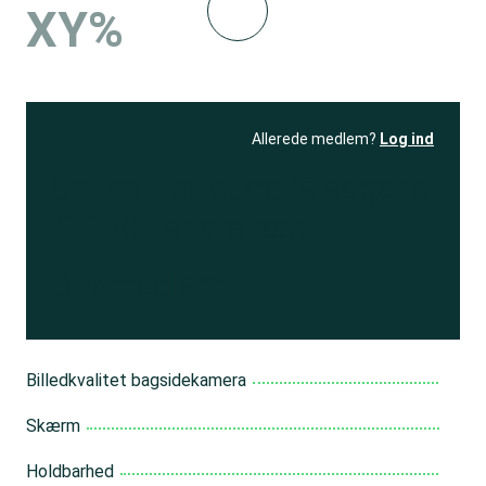
XY%
Allerede medlem?
Log ind
Se resultatet
og få adgang
til 150+ andre test
Bliv medlem
Billedkvalitet bagsidekamera
Skærm
Holdbarhed