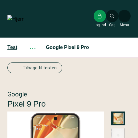
Gå
til
hovedindhold
Log ind
Søg
Menu
Test
···
Google Pixel 9 Pro
Tilbage til testen
Google
Pixel 9 Pro