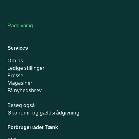
7741 7741
Kontakt medlemsservice
Rådgivning
For medlemmer: 7741 7777
Man-fredag 9-15
Services
Om os
Ledige stillinger
Presse
Magasiner
Få nyhedsbrev
Besøg også
Økonomi- og gældsrådgivning
Forbrugerrådet Tænk