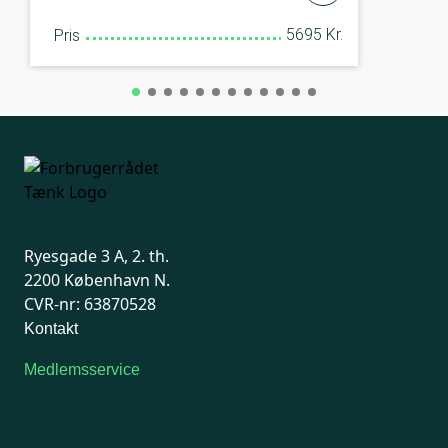
5695 Kr.
Pris
Ryesgade 3 A, 2. th.
2200 København N.
CVR-nr: 63870528
Kontakt
Medlemsservice
Man-tirsdag: kl. 9-12
Onsdag: Lukket
Tors-fredag: kl. 9-12