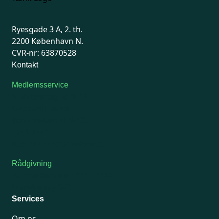
Ryesgade 3 A, 2. th.
2200 København N.
CVR-nr: 63870528
Kontakt
Medlemsservice
Man-tirsdag: kl. 9-12
Onsdag: Lukket
Tors-fredag: kl. 9-12
7741 7741
Kontakt medlemsservice
Rådgivning
For medlemmer: 7741 7777
Man-fredag 9-15
Services
Om os