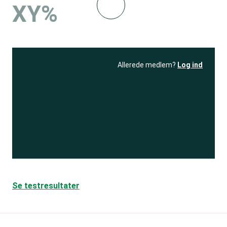
XY%
Allerede medlem?
Log ind
Se resultatet
og få adgang
til 150+ andre test
Bliv medlem
Se testresultater