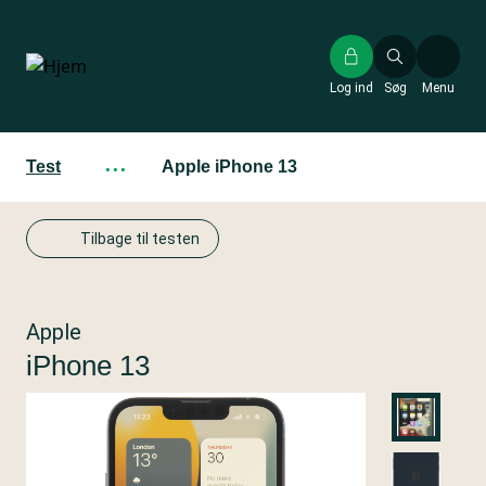
Gå
til
hovedindhold
Log ind
Søg
Menu
Test
···
Apple iPhone 13
Tilbage til testen
Apple
iPhone 13