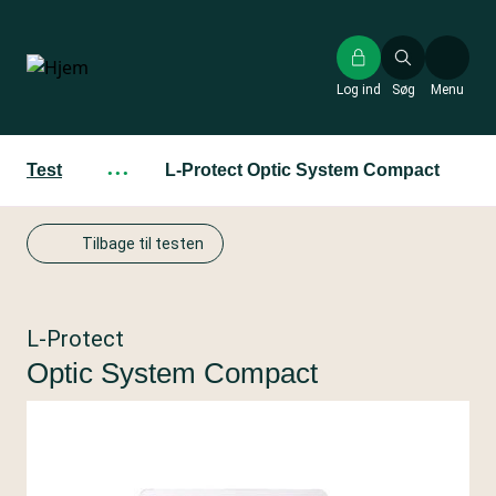
Gå
til
hovedindhold
Log ind
Søg
Menu
Test
···
L-Protect Optic System Compact
Tilbage til testen
L-Protect
Optic System Compact