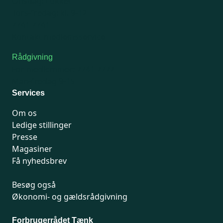
Onsdag: Lukket
Tors-fredag: kl. 9-12
7741 7741
Kontakt medlemsservice
Rådgivning
For medlemmer: 7741 7777
Man-fredag 9-15
Services
Om os
Ledige stillinger
Presse
Magasiner
Få nyhedsbrev
Besøg også
Økonomi- og gældsrådgivning
Forbrugerrådet Tænk