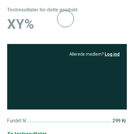
Testresultater for dette produkt
XY%
Allerede medlem?
Log ind
Se resultatet
og få adgang
til 150+ andre test
Bliv medlem
Fundet til
299 Kr.
Se testresultater