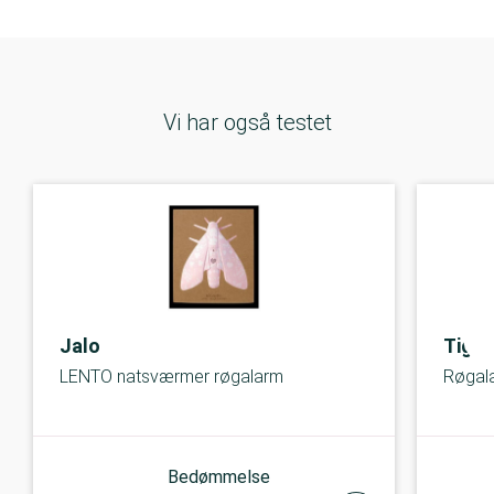
Vi har også testet
Jalo
Tiger
LENTO natsværmer røgalarm
Røgal
Bedømmelse