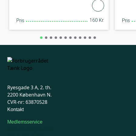
160 Kr.
Pris
Pris
Ryesgade 3 A, 2. th.
2200 København N.
CVR-nr: 63870528
Kontakt
Medlemsservice
Man-tirsdag: kl. 9-12