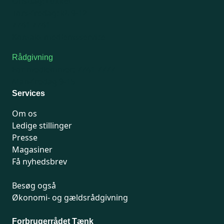
Onsdag: Lukket
Tors-fredag: kl. 9-12
7741 7741
Kontakt medlemsservice
Rådgivning
For medlemmer: 7741 7777
Man-fredag 9-15
Services
Om os
Ledige stillinger
Presse
Magasiner
Få nyhedsbrev
Besøg også
Økonomi- og gældsrådgivning
Forbrugerrådet Tænk