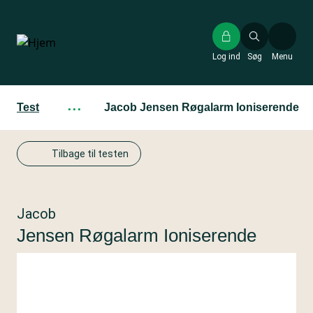
Gå
til
hovedindhold
Log ind
Søg
Menu
Test
···
Jacob Jensen Røgalarm Ioniserende
Tilbage til testen
Jacob
Jensen Røgalarm Ioniserende