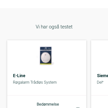
Vi har også testet
E-Line
Siem
Røgalarm Trådløs System
Delta 
Bedømmelse