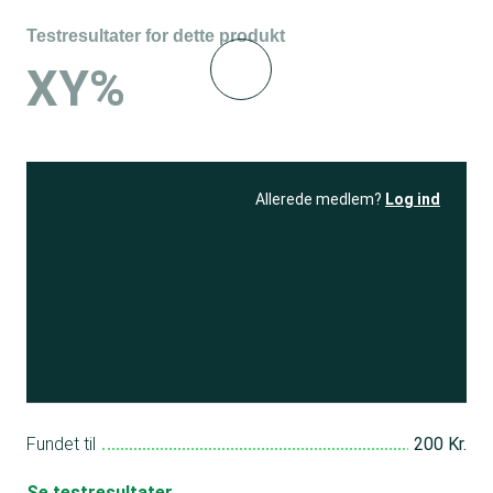
Testresultater for dette produkt
XY%
Allerede medlem?
Log ind
Se resultatet
og få adgang
til 150+ andre test
Bliv medlem
Fundet til
200 Kr.
Se testresultater