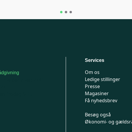
Services
Om os
dgivning
Ledige stillinger
or medlemmer: 7741
Presse
777
Magasiner
n-fredag 9-15
Få nyhedsbrev
Besøg også
Økonomi- og gældsr