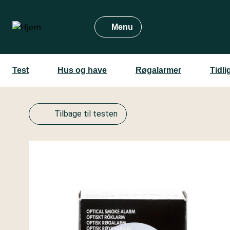
Gå
til
Menu
hovedindhold
Test
Hus og have
Røgalarmer
Tidli
Tilbage til testen