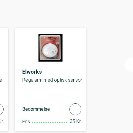
Elworks
e
Røgalarm med optisk sensor
Bedømmelse
r.
35 Kr.
Pris