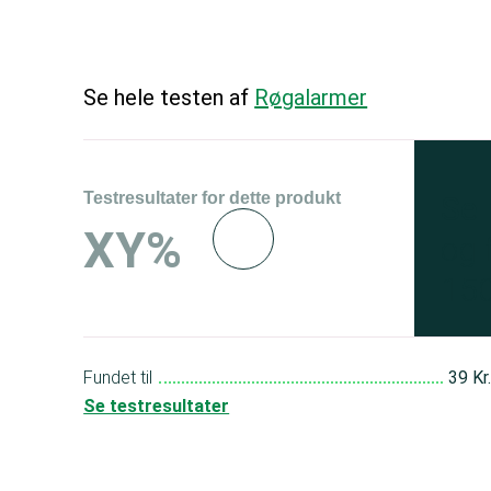
Se hele testen af
Røgalarmer
Testresultater for dette produkt
Se 
XY%
og 
150
Fundet til
39 Kr
Se testresultater