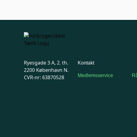
Ryesgade 3 A, 2. th.
Kontakt
2200 København N.
Medlemsservice
Rå
CVR-nr: 63870528
Man-tirsdag: kl. 9-12
F
Onsdag: Lukket
7
Tors-fredag: kl. 9-12
Ma
7741 7741
Kontakt
medlemsservice