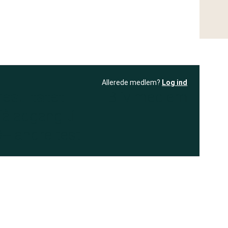
Allerede medlem?
Log ind
resultatet
Bliv medlem
få adgang til
+ andre test
.