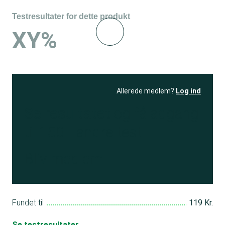
Testresultater for dette produkt
XY%
Allerede medlem?
Log ind
Se resultatet
og få adgang
til 150+ andre test
Bliv medlem
Fundet til
119 Kr.
Se testresultater