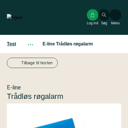
Gå
til
hovedindhold
Log ind
Søg
Menu
Test
···
E-line Trådløs røgalarm
Tilbage til testen
E-line
Trådløs røgalarm