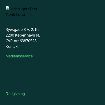
Ryesgade 3 A, 2. th.
2200 København N.
CVR-nr: 63870528
Kontakt
Medlemsservice
Man-tirsdag: kl. 9-12
Onsdag: Lukket
Tors-fredag: kl. 9-12
7741 7741
Kontakt medlemsservice
Rådgivning
For medlemmer: 7741 7777