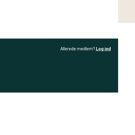
Allerede medlem?
Log ind
resultatet
Bliv medlem
få adgang til
+ andre test