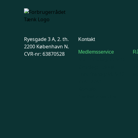
Ryesgade 3 A, 2. th.
Kontakt
2200 København N.
Medlemsservice
Rå
CVR-nr: 63870528
Man-tirsdag: kl. 9-12
F
Onsdag: Lukket
7
Tors-fredag: kl. 9-12
Ma
7741 7741
Kontakt
medlemsservice