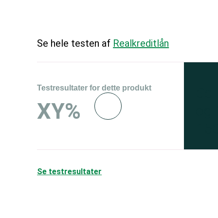
Se hele testen af
Realkreditlån
Testresultater for dette produkt
Se 
XY%
og 
150
Se testresultater