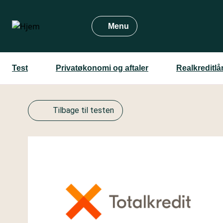
Gå
til
Menu
hovedindhold
Test
Privatøkonomi og aftaler
Realkreditlå
Tilbage til testen