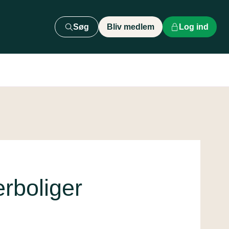
Søg
Bliv medlem
Log ind
erboliger