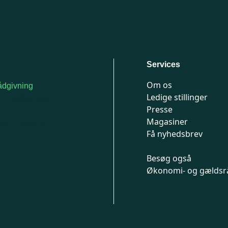
Services
Om os
dgivning
Ledige stillinger
or medlemmer: 7741
Presse
777
Magasiner
n-fredag 9-15
Få nyhedsbrev
Besøg også
Økonomi- og gældsr