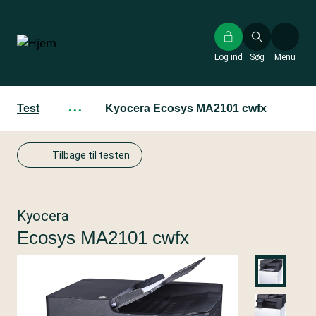
Gå
til
hovedindhold
Log ind
Søg
Menu
Test
···
Kyocera Ecosys MA2101 cwfx
Tilbage til testen
Kyocera
Ecosys MA2101 cwfx