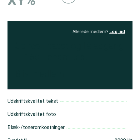
XY%
Allerede medlem?
Log ind
Se resultatet
og få adgang
til 150+ andre test
Bliv medlem
Udskriftskvalitet tekst
Udskriftskvalitet foto
Blæk-/toneromkostninger