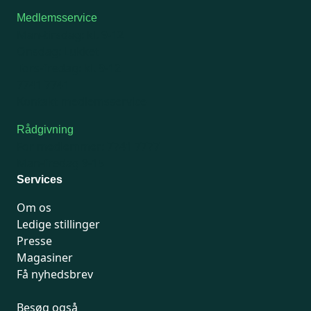
Medlemsservice
Man-tirsdag: kl. 9-12
Onsdag: Lukket
Tors-fredag: kl. 9-12
7741 7741
Kontakt medlemsservice
Rådgivning
For medlemmer: 7741 7777
Man-fredag 9-15
Services
Om os
Ledige stillinger
Presse
Magasiner
Få nyhedsbrev
Besøg også