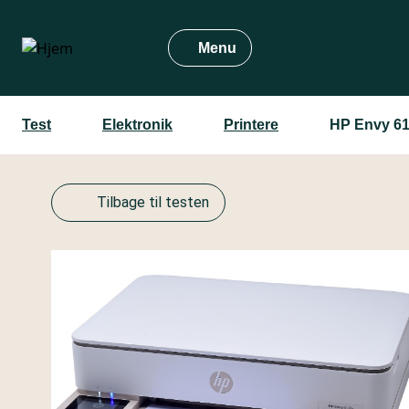
Gå
til
Menu
hovedindhold
Test
Elektronik
Printere
HP Envy 6
Tilbage til testen