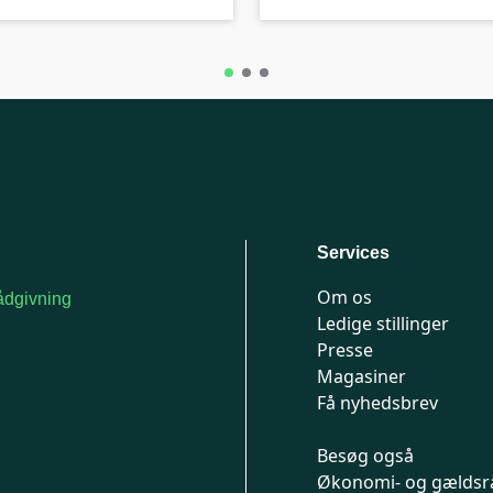
Services
Om os
dgivning
Ledige stillinger
or medlemmer: 7741
Presse
777
Magasiner
n-fredag 9-15
Få nyhedsbrev
Besøg også
Økonomi- og gældsr