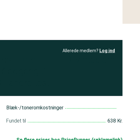
Allerede medlem?
Log ind
resultatet
Bliv medlem
få adgang til
+ andre test
Blæk-/toneromkostninger
Fundet til
638 Kr.
Se flere priser hos PriceRunner (reklamelink)