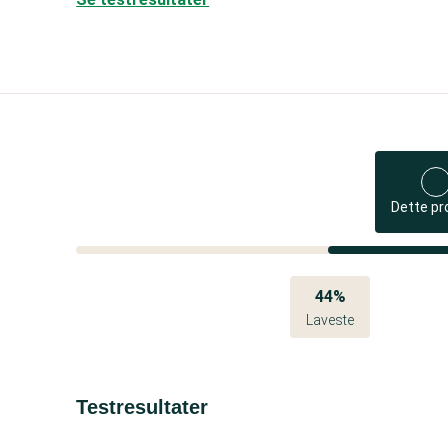
Dette pr
44%
Laveste
Testresultater