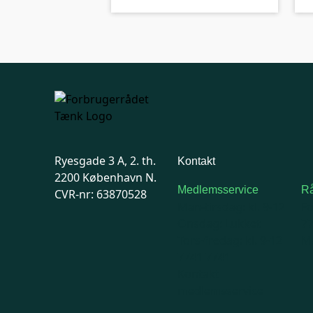
Ryesgade 3 A, 2. th.
Kontakt
2200 København N.
Medlemsservice
Rå
CVR-nr: 63870528
Man-tirsdag: kl. 9-12
F
Onsdag: Lukket
7
Tors-fredag: kl. 9-12
Ma
7741 7741
Kontakt
medlemsservice