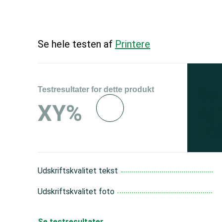
Se hele testen af
Printere
Testresultater for dette produkt
Se 
XY%
og 
150
Udskriftskvalitet tekst
Udskriftskvalitet foto
Se testresultater