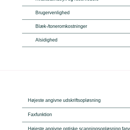
Brugervenlighed
Blæk-/toneromkostninger
Alsidighed
Højeste angivne udskriftsopløsning
Faxfunktion
Højeste angivne optiske scanningsopløsning farv