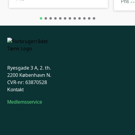
Pris
Ryesgade 3 A, 2. th.
2200 København N.
CVR-nr: 63870528
Kontakt
Medlemsservice
Man-tirsdag: kl. 9-12
Onsdag: Lukket
Tors-fredag: kl. 9-12
7741 7741