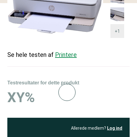
+1
Se hele testen af
Printere
Testresultater for dette produkt
XY%
Allerede medlem?
Log ind