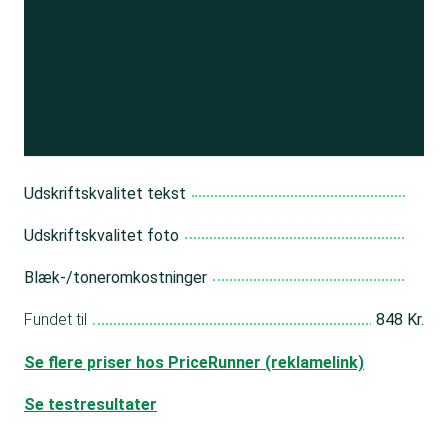
Se resultatet
og få adgang
til 150+ andre test
Bliv medlem
Udskriftskvalitet tekst
Udskriftskvalitet foto
Blæk-/toneromkostninger
Fundet til
848 Kr.
Se flere priser hos PriceRunner (reklamelink)
Se testresultater