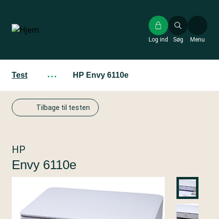
Gå
til
hovedindhold
Log ind
Søg
Menu
Test
···
HP Envy 6110e
Tilbage til testen
HP
Envy 6110e