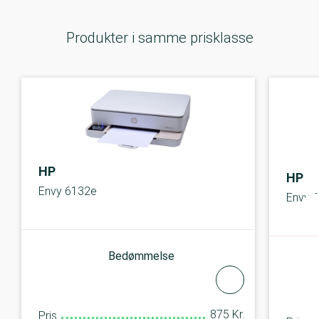
Produkter i samme prisklasse
HP
HP
Envy 6132e
Envy 
Bedømmelse
875 Kr.
Pris