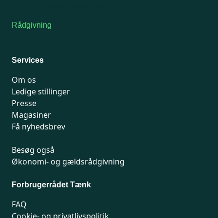
Kontakt medlemsservice
Rådgivning
For medlemmer: 7741 7777
Man-fredag 9-15
Services
Om os
Ledige stillinger
Presse
Magasiner
Få nyhedsbrev
Besøg også
Økonomi- og gældsrådgivning
Forbrugerrådet Tænk
FAQ
Cookie- og privatlivspolitik