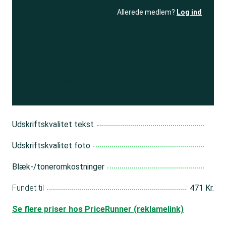
Allerede medlem?
Log ind
Se resultatet
og få adgang
til 150+ andre test
Bliv medlem
Udskriftskvalitet tekst
Udskriftskvalitet foto
Blæk-/toneromkostninger
Fundet til
471 Kr.
Se flere priser hos PriceRunner (reklamelink)