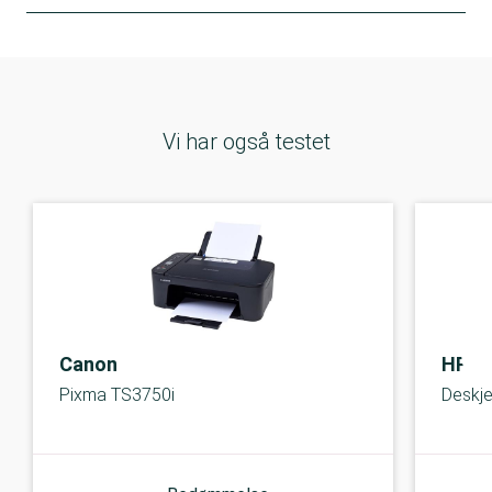
Vi har også testet
Canon
HP
Pixma TS3750i
Deskj