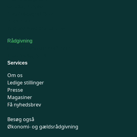
Onsdag: Lukket
Tors-fredag: kl. 9-12
7741 7741
Kontakt medlemsservice
Rådgivning
For medlemmer: 7741 7777
Man-fredag 9-15
Services
Om os
Ledige stillinger
Presse
Magasiner
Få nyhedsbrev
Besøg også
Økonomi- og gældsrådgivning