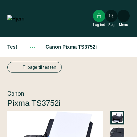
Gå
til
hovedindhold
Log ind
Søg
Menu
Test
···
Canon Pixma TS3752i
Tilbage til testen
Canon
Pixma TS3752i