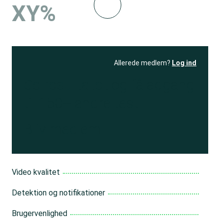
XY%
Allerede medlem?
Log ind
Se resultatet
og få adgang
til 150+ andre test
Bliv medlem
Video kvalitet
Detektion og notifikationer
Brugervenlighed