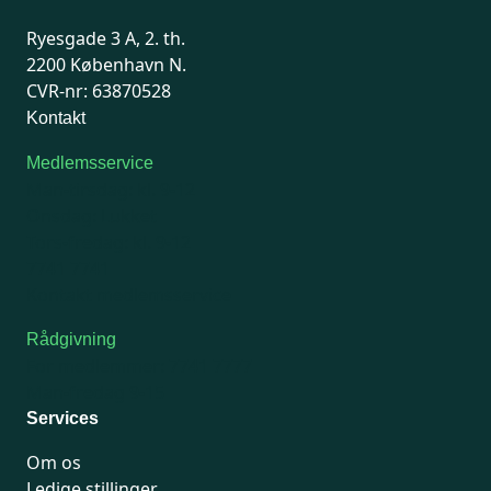
Ryesgade 3 A, 2. th.
2200 København N.
CVR-nr: 63870528
Kontakt
Medlemsservice
Man-tirsdag: kl. 9-12
Onsdag: Lukket
Tors-fredag: kl. 9-12
7741 7741
Kontakt medlemsservice
Rådgivning
For medlemmer: 7741 7777
Man-fredag 9-15
Services
Om os
Ledige stillinger