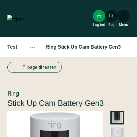
Gå
til
hovedindhold
Log ind
Søg
Menu
Test
···
Ring Stick Up Cam Battery Gen3
Tilbage til testen
Ring
Stick Up Cam Battery Gen3