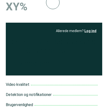
XY%
Allerede medlem?
Log ind
Se resultatet
og få adgang
til 150+ andre test
Bliv medlem
Video kvalitet
Detektion og notifikationer
Brugervenlighed