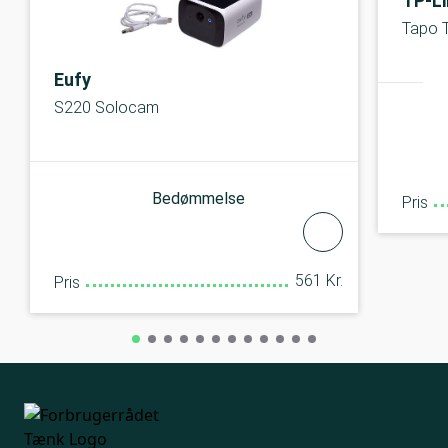
TP-Li
Tapo 
Eufy
S220 Solocam
Bedømmelse
Pris
561 Kr.
Pris