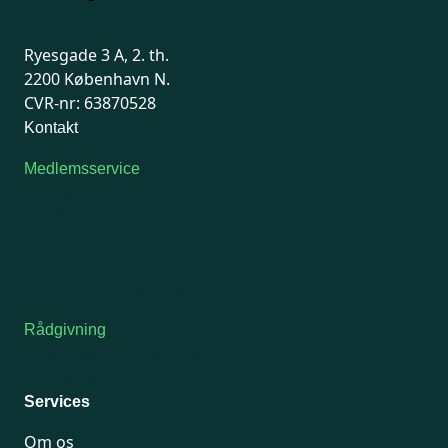
Ryesgade 3 A, 2. th.
2200 København N.
CVR-nr: 63870528
Kontakt
Medlemsservice
Man-tirsdag: kl. 9-12
Onsdag: Lukket
Tors-fredag: kl. 9-12
7741 7741
Kontakt medlemsservice
Rådgivning
For medlemmer: 7741 7777
Man-fredag 9-15
Services
Om os