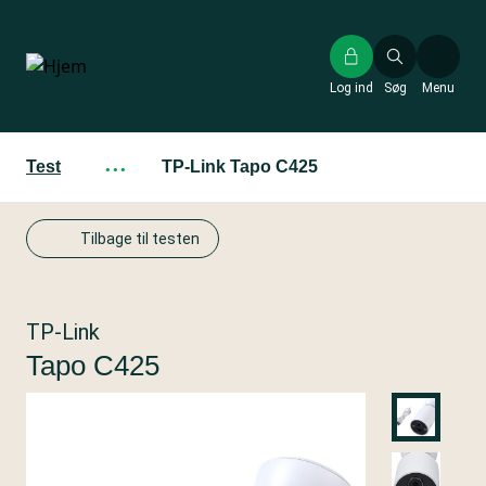
Gå
til
hovedindhold
Log ind
Søg
Menu
Test
···
TP-Link Tapo C425
Tilbage til testen
TP-Link
Tapo C425