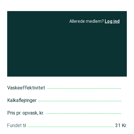
Allerede medlem?
Log ind
Se resultatet
og få adgang
til 150+ andre test
Bliv medlem
Vaskeeffektivitet
Kalkaflejringer
Pris pr. opvask, kr.
Fundet til
31 Kr.