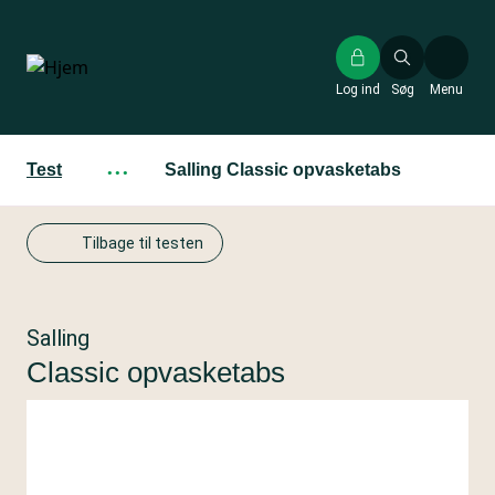
Gå
til
hovedindhold
Log ind
Søg
Menu
Test
···
Salling Classic opvasketabs
Tilbage til testen
Salling
Classic opvasketabs