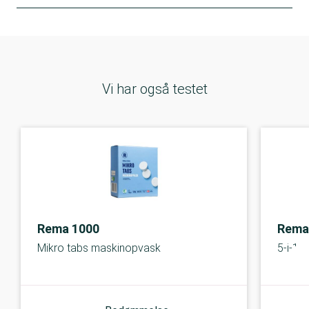
Vi har også testet
Rema 1000
Rema
Mikro tabs maskinopvask
5-i-1 