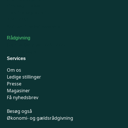
Onsdag: Lukket
Tors-fredag: kl. 9-12
7741 7741
Kontakt medlemsservice
Rådgivning
For medlemmer: 7741 7777
Man-fredag 9-15
Services
Om os
Ledige stillinger
Presse
Magasiner
Få nyhedsbrev
Besøg også
Økonomi- og gældsrådgivning