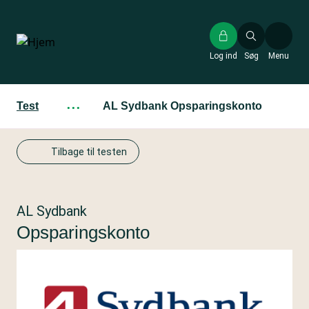
Gå
til
hovedindhold
Log ind
Søg
Menu
Test
···
AL Sydbank Opsparingskonto
Tilbage til testen
AL Sydbank
Opsparingskonto