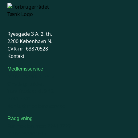
Ryesgade 3 A, 2. th.
2200 København N.
CVR-nr: 63870528
Kontakt
Medlemsservice
Man-tirsdag: kl. 9-12
Onsdag: Lukket
Tors-fredag: kl. 9-12
7741 7741
Kontakt medlemsservice
Rådgivning
For medlemmer: 7741 7777
Man-fredag 9-15