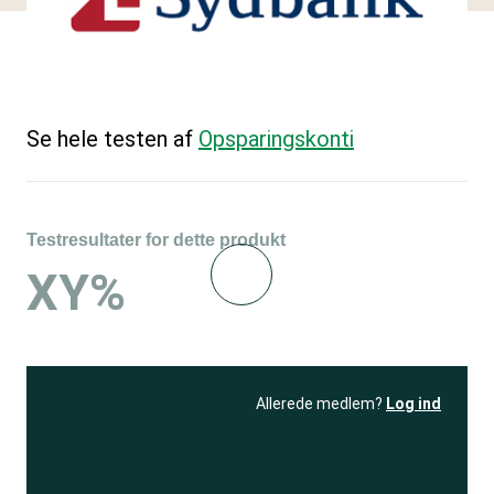
Se hele testen af
Opsparingskonti
Testresultater for dette produkt
XY%
Allerede medlem?
Log ind
Se resultatet
og få adgang
til 150+ andre test