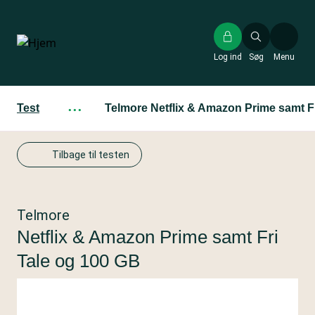
Gå
til
hovedindhold
Log ind
Søg
Menu
Test
···
Telmore Netflix & Amazon Prime samt F
Tilbage til testen
Telmore
Netflix & Amazon Prime samt Fri
Tale og 100 GB