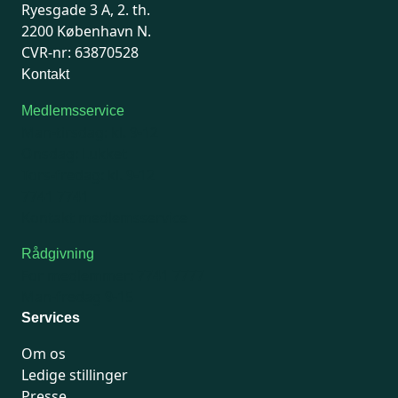
Ryesgade 3 A, 2. th.
2200 København N.
CVR-nr: 63870528
Kontakt
Medlemsservice
Man-tirsdag: kl. 9-12
Onsdag: Lukket
Tors-fredag: kl. 9-12
7741 7741
Kontakt medlemsservice
Rådgivning
For medlemmer: 7741 7777
Man-fredag 9-15
Services
Om os
Ledige stillinger
Presse