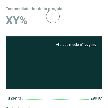
Testresultater for dette produkt
XY%
Allerede medlem?
Log ind
Se resultatet
og få adgang
til 150+ andre test
Bliv medlem
Fundet til
299 Kr.