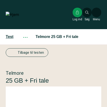
Gå
til
hovedindhold
Log ind
Søg
Menu
Test
···
Telmore 25 GB + Fri tale
Tilbage til testen
Telmore
25 GB + Fri tale