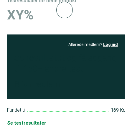
Testresultater for dette produkt
XY%
Allerede medlem?
Log ind
Se resultatet
og få adgang
til 150+ andre test
Bliv medlem
Fundet til
169 Kr.
Se testresultater