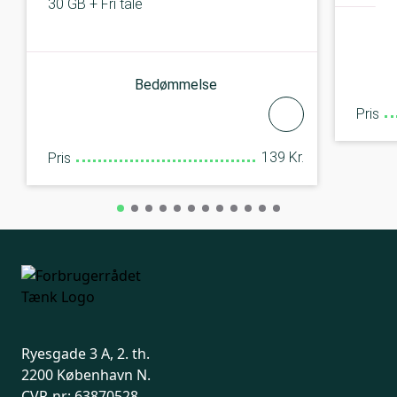
30 GB + Fri tale
Bedømmelse
Pris
139 Kr.
Pris
Ryesgade 3 A, 2. th.
2200 København N.
CVR-nr: 63870528