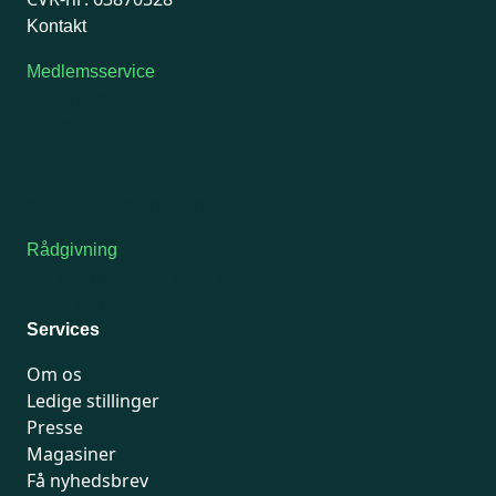
Kontakt
Medlemsservice
Man-tirsdag: kl. 9-12
Onsdag: Lukket
Tors-fredag: kl. 9-12
7741 7741
Kontakt medlemsservice
Rådgivning
For medlemmer: 7741 7777
Man-fredag 9-15
Services
Om os
Ledige stillinger
Presse
Magasiner
Få nyhedsbrev