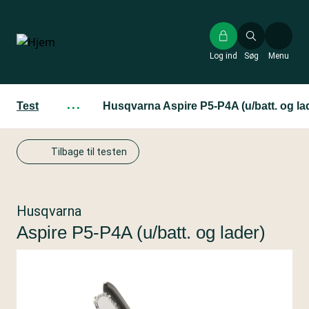
Gå
til
hovedindhold
Log ind
Søg
Menu
Test
···
Husqvarna Aspire P5-P4A (u/batt. og la
Tilbage til testen
Husqvarna
Aspire P5-P4A (u/batt. og lader)