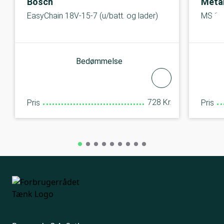
Bosch
Meta
EasyChain 18V-15-7 (u/batt. og lader)
MS 18 
Bedømmelse
728 Kr.
Pris
Pris