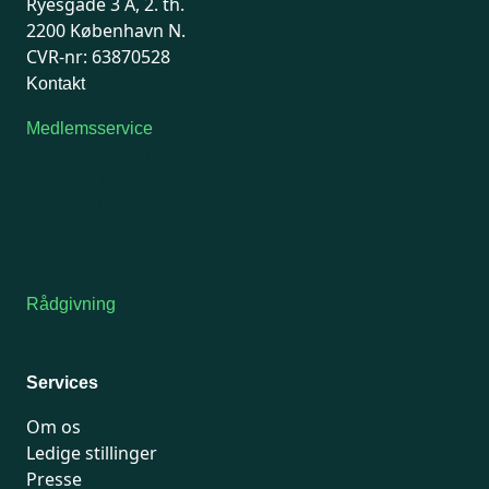
Ryesgade 3 A, 2. th.
2200 København N.
CVR-nr: 63870528
Kontakt
Medlemsservice
Man-tirsdag: kl. 9-12
Onsdag: Lukket
Tors-fredag: kl. 9-12
7741 7741
Kontakt medlemsservice
Rådgivning
For medlemmer: 7741 7777
Man-fredag 9-15
Services
Om os
Ledige stillinger
Presse