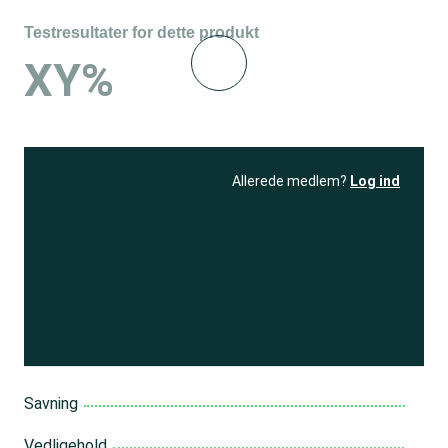
Testresultater for dette produkt
XY%
Allerede medlem?
Log ind
Se resultatet
og få adgang
til 150+ andre test
Bliv medlem
Savning
Vedligehold