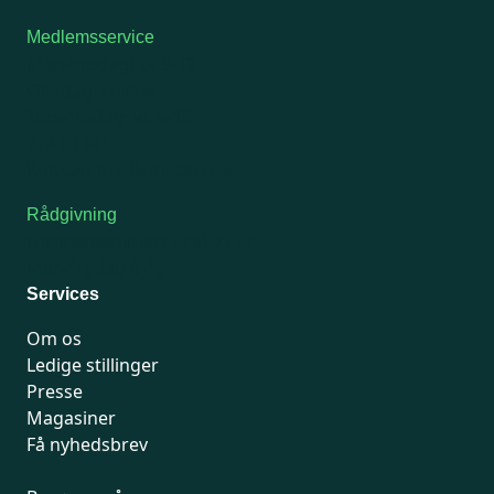
Medlemsservice
Man-tirsdag: kl. 9-12
Onsdag: Lukket
Tors-fredag: kl. 9-12
7741 7741
Kontakt medlemsservice
Rådgivning
For medlemmer: 7741 7777
Man-fredag 9-15
Services
Om os
Ledige stillinger
Presse
Magasiner
Få nyhedsbrev