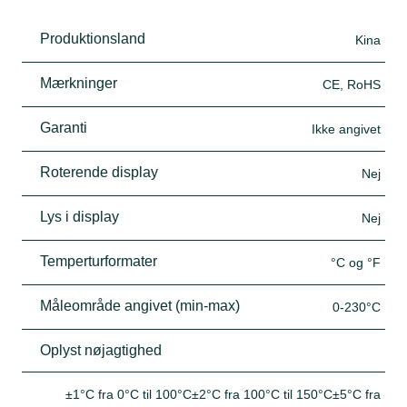
Produktionsland
Kina
Mærkninger
CE, RoHS
Garanti
Ikke angivet
Roterende display
Nej
Lys i display
Nej
Temperturformater
°C og °F
Måleområde angivet (min-max)
0-230°C
Oplyst nøjagtighed
±1°C fra 0°C til 100°C±2°C fra 100°C til 150°C±5°C fra