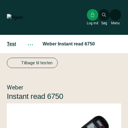
Gå
til
hovedindhold
Log ind
Søg
Menu
Test
···
Weber Instant read 6750
Tilbage til testen
Weber
Instant read 6750