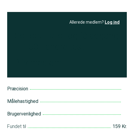
Allerede medlem?
Log ind
Se resultatet
og få adgang
til 150+ andre test
Bliv medlem
Præcision
Målehastighed
Brugervenlighed
Fundet til
159 Kr.