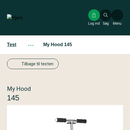
Gå
til
hovedindhold
Log ind
Søg
Menu
Test
···
My Hood 145
Tilbage til testen
My Hood
145