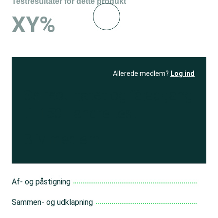
Testresultater for dette produkt
XY%
Allerede medlem?
Log ind
Se resultatet
og få adgang
til 150+ andre test
Bliv medlem
Af- og påstigning
Sammen- og udklapning