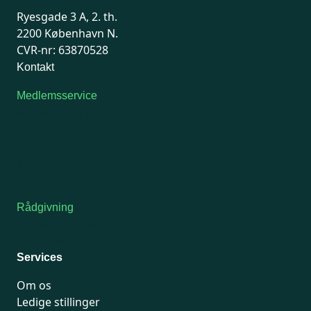
Ryesgade 3 A, 2. th.
2200 København N.
CVR-nr: 63870528
Kontakt
Medlemsservice
Man-tirsdag: kl. 9-12
Onsdag: Lukket
Tors-fredag: kl. 9-12
7741 7741
Kontakt medlemsservice
Rådgivning
For medlemmer: 7741 7777
Man-fredag 9-15
Services
Om os
Ledige stillinger