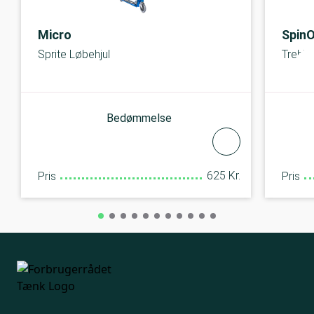
Micro
Spin
Sprite Løbehjul
Trehjul
Bedømmelse
625 Kr.
Pris
Pris