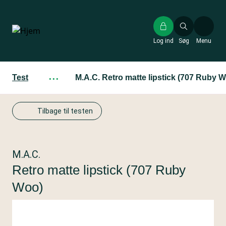
Gå
til
hovedindhold
Log ind
Søg
Menu
Test
···
M.A.C. Retro matte lipstick (707 Ruby 
Tilbage til testen
M.A.C.
Retro matte lipstick (707 Ruby
Woo)