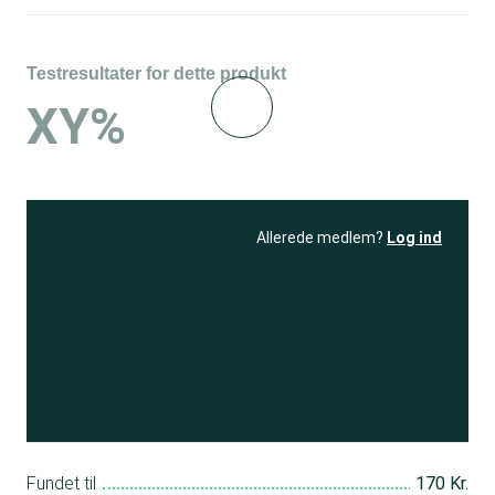
Testresultater for dette produkt
XY%
Allerede medlem?
Log ind
Se resultatet
og få adgang
til 150+ andre test
Bliv medlem
Fundet til
170 Kr.