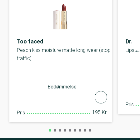
Too faced
Dr. H
Peach kiss moisture matte long wear (stop
Lipstic
traffic)
Bedømmelse
Pris
195 Kr.
Pris