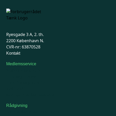
Ryesgade 3 A, 2. th.
2200 København N.
CVR-nr: 63870528
Kontakt
Medlemsservice
Man-tirsdag: kl. 9-12
Onsdag: Lukket
Tors-fredag: kl. 9-12
7741 7741
Kontakt medlemsservice
Rådgivning
For medlemmer: 7741 7777