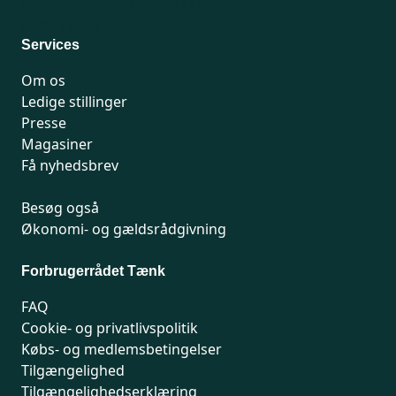
For medlemmer: 7741 7777
Man-fredag 9-15
Services
Om os
Ledige stillinger
Presse
Magasiner
Få nyhedsbrev
Besøg også
Økonomi- og gældsrådgivning
Forbrugerrådet Tænk
FAQ
Cookie- og privatlivspolitik
Købs- og medlemsbetingelser
Tilgængelighed
Tilgængelighedserklæring