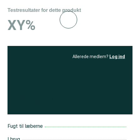
Testresultater for dette produkt
XY%
Allerede medlem?
Log ind
Se resultatet
og få adgang
til 150+ andre test
Bliv medlem
Fugt til læberne
I brug