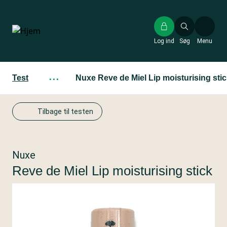
Gå
til
hovedindhold
Log ind
Søg
Menu
Test
···
Nuxe Reve de Miel Lip moisturising sti
Tilbage til testen
Nuxe
Reve de Miel Lip moisturising stick