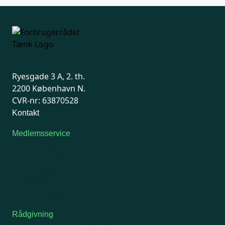
Ryesgade 3 A, 2. th.
2200 København N.
CVR-nr: 63870528
Kontakt
Medlemsservice
Man-tirsdag: kl. 9-12
Onsdag: Lukket
Tors-fredag: kl. 9-12
7741 7741
Kontakt medlemsservice
Rådgivning