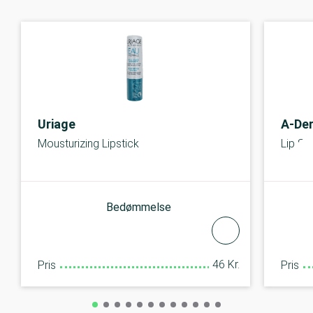
Uriage
A-De
Mousturizing Lipstick
Lip Sti
Bedømmelse
46 Kr.
Pris
Pris