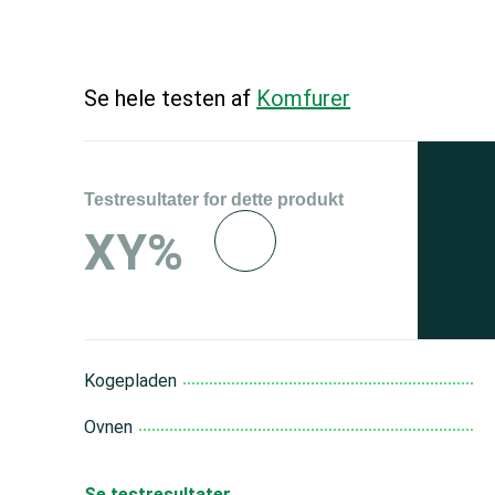
Se hele testen af
Komfurer
Testresultater for dette produkt
Se 
XY%
og 
150
Kogepladen
Ovnen
Se testresultater