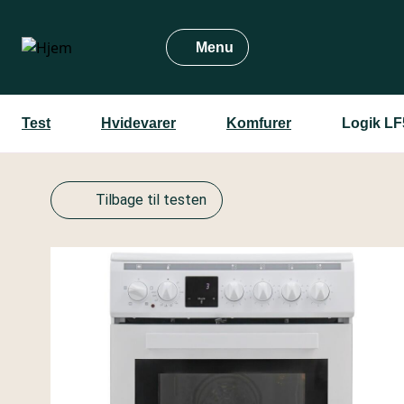
Gå
til
Menu
hovedindhold
Test
Hvidevarer
Komfurer
Logik L
Tilbage til testen