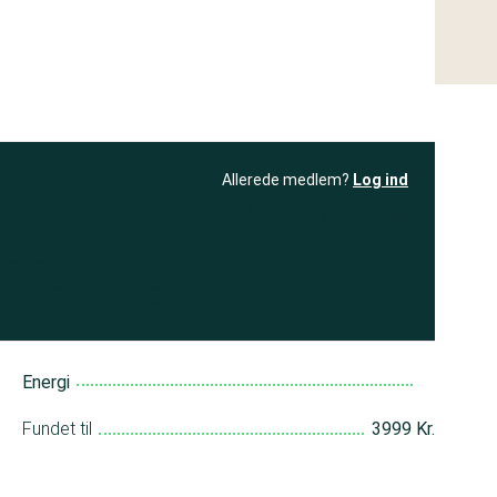
Allerede medlem?
Log ind
resultatet
Bliv medlem
få adgang til
+ andre test
Energi
Fundet til
3999 Kr.