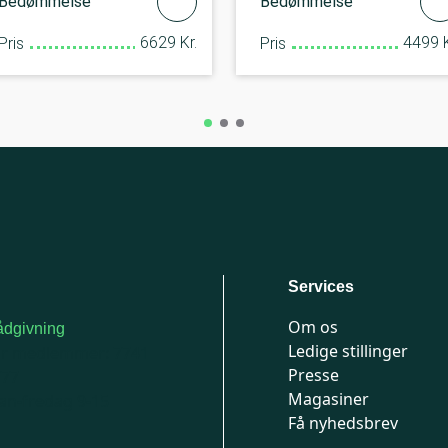
Bedømmelse
Bedømmelse
6629 Kr.
4499 K
Pris
Pris
Services
Om os
dgivning
Ledige stillinger
or medlemmer: 7741
Presse
777
Magasiner
n-fredag 9-15
Få nyhedsbrev