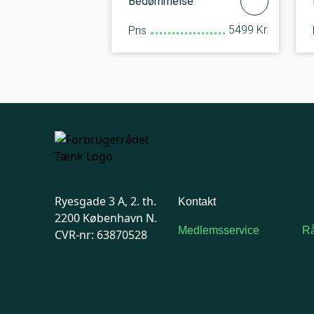
Bedømmelse
5499 Kr.
Pris
Ryesgade 3 A, 2. th.
Kontakt
2200 København N.
Medlemsservice
Rå
CVR-nr: 63870528
Man-tirsdag: kl. 9-12
F
Onsdag: Lukket
7
Tors-fredag: kl. 9-12
Ma
7741 7741